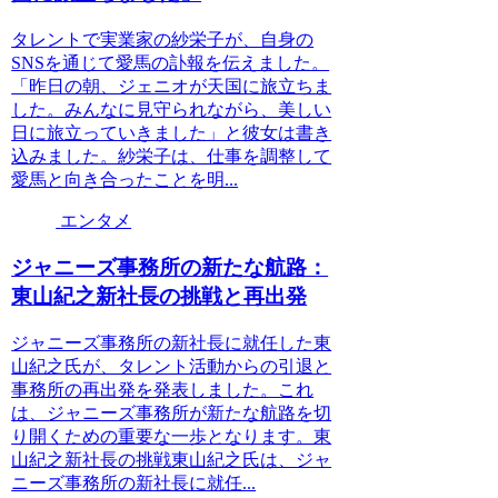
タレントで実業家の紗栄子が、自身の
SNSを通じて愛馬の訃報を伝えました。
「昨日の朝、ジェニオが天国に旅立ちま
した。みんなに見守られながら、美しい
日に旅立っていきました」と彼女は書き
込みました。紗栄子は、仕事を調整して
愛馬と向き合ったことを明...
エンタメ
ジャニーズ事務所の新たな航路：
東山紀之新社長の挑戦と再出発
ジャニーズ事務所の新社長に就任した東
山紀之氏が、タレント活動からの引退と
事務所の再出発を発表しました。これ
は、ジャニーズ事務所が新たな航路を切
り開くための重要な一歩となります。東
山紀之新社長の挑戦東山紀之氏は、ジャ
ニーズ事務所の新社長に就任...