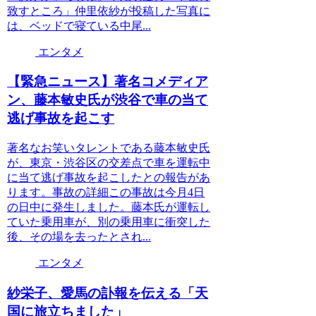
致すところ」仲里依紗が投稿した写真に
は、ベッドで寝ている中尾...
エンタメ
【緊急ニュース】著名コメディア
ン、藤本敏史氏が渋谷で車の当て
逃げ事故を起こす
著名なお笑いタレントである藤本敏史氏
が、東京・渋谷区の交差点で車を運転中
に当て逃げ事故を起こしたとの報告があ
ります。事故の詳細この事故は今月4日
の日中に発生しました。藤本氏が運転し
ていた乗用車が、別の乗用車に衝突した
後、その場を去ったとされ...
エンタメ
紗栄子、愛馬の訃報を伝える「天
国に旅立ちました」