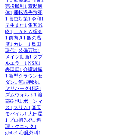
完投勝利
1
豪邸解
体
1
運転過失致死
1
害虫対策
1
令和
1
早生まれ
1
集客戦
略
1
ＩＡＥＡ総会
1
前向き
1
飯の温
度
1
カレー
1
島田
珠代
1
装備万端
1
メイク動画
1
ダブ
ルエラー
1
NSX
1
表現展
1
介護離職
1
新型クラウンセ
ダン
1
無罪判決
1
ヤリバーグ疑惑
1
ズムウォルト
1
渡
部樹也
1
ボーンマ
ス
1
スリム
1
楽天
モバイル
1
大部屋
1
プロ初先発
1
料
理テクニック
1
globe
1
心臓外科
1