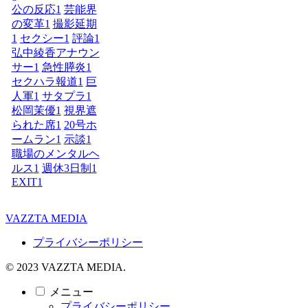
公の反応
1
芸能界
の変革
1
撮影延期
1
セクシー
1
評論
1
弘中綾香アナウン
サー
1
急性膵炎
1
セクハラ報道
1
巨
人軍
1
サタプラ
1
松岡茉優
1
視界遮
られた席
1
20号ホ
ームラン
1
示談
1
職場のメンタルヘ
ルス
1
週休3日制
1
EXIT
1
VAZZTA MEDIA
プライバシーポリシー
© 2023 VAZZTA MEDIA.
メニュー
プライバシーポリシー