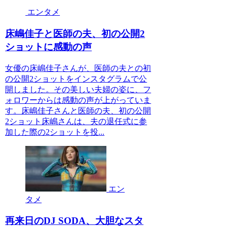
エンタメ
床嶋佳子と医師の夫、初の公開2
ショットに感動の声
女優の床嶋佳子さんが、医師の夫との初
の公開2ショットをインスタグラムで公
開しました。その美しい夫婦の姿に、フ
ォロワーからは感動の声が上がっていま
す。床嶋佳子さんと医師の夫、初の公開
2ショット床嶋さんは、夫の退任式に参
加した際の2ショットを投...
エン
タメ
再来日のDJ SODA、大胆なスタ