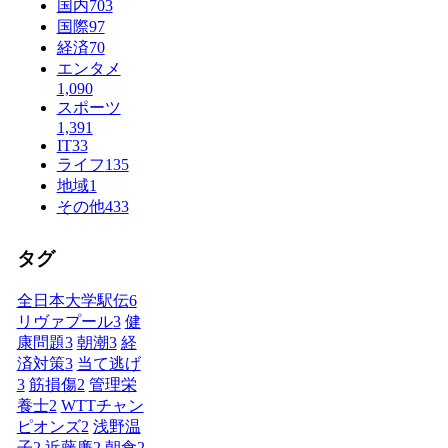
国内
703
国際
97
経済
70
エンタメ
1,090
スポーツ
1,391
IT
33
ライフ
135
地域
1
その他
433
タグ
全日本大学駅伝
6
リヴァプール
3
健
康問題
3
朝潮
3
経
済対策
3
当て逃げ
3
筋損傷
2
管理栄
養士
2
WTTチャン
ピオンズ
2
浅野温
子
2
近藤廉
2
朝食
2