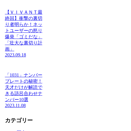
【ＶＩＶＡＮＴ最
終回】衝撃の裏切
り者明らか！ネッ
トユーザーの怒り
爆発「ゴミだな」
「壮大な裏切り計
画」
2023.09.18
「1031」ナンバー
プレートの秘密！
天才だけが解読で
きる語呂合わせナ
ンバー10選
2023.11.08
カテゴリー