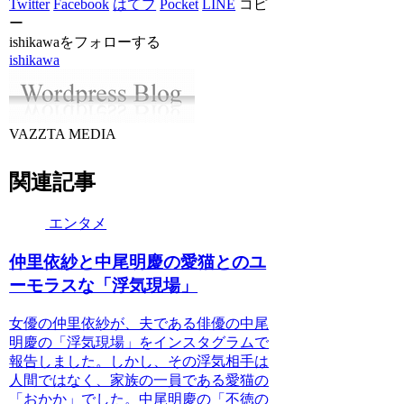
Twitter
Facebook
はてブ
Pocket
LINE
コピ
ー
ishikawaをフォローする
ishikawa
VAZZTA MEDIA
関連記事
エンタメ
仲里依紗と中尾明慶の愛猫とのユ
ーモラスな「浮気現場」
女優の仲里依紗が、夫である俳優の中尾
明慶の「浮気現場」をインスタグラムで
報告しました。しかし、その浮気相手は
人間ではなく、家族の一員である愛猫の
「おかか」でした。中尾明慶の「不徳の