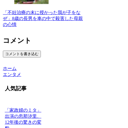
「不妊治療の末に授かった我が子をな
ぜ」8歳の長男を車の中で殺害した母親
の心情
コメント
コメントを書き込む
ホーム
エンタメ
人気記事
「家政婦のミタ」
出演の忽那汐里、
12年後の驚きの変