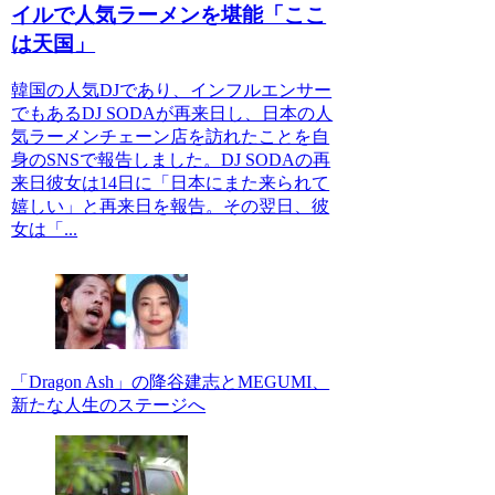
イルで人気ラーメンを堪能「ここ
は天国」
韓国の人気DJであり、インフルエンサー
でもあるDJ SODAが再来日し、日本の人
気ラーメンチェーン店を訪れたことを自
身のSNSで報告しました。DJ SODAの再
来日彼女は14日に「日本にまた来られて
嬉しい」と再来日を報告。その翌日、彼
女は「...
「Dragon Ash」の降谷建志とMEGUMI、
新たな人生のステージへ