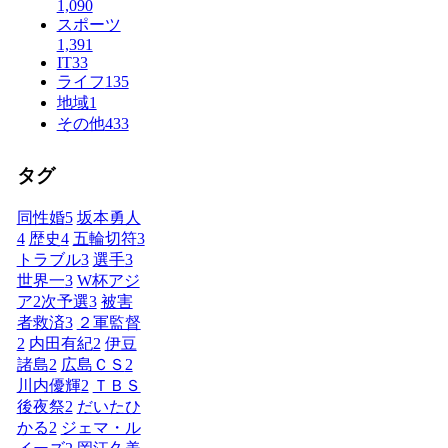
1,090
スポーツ
1,391
IT
33
ライフ
135
地域
1
その他
433
タグ
同性婚
5
坂本勇人
4
歴史
4
五輪切符
3
トラブル
3
選手
3
世界一
3
W杯アジ
ア2次予選
3
被害
者救済
3
２軍監督
2
内田有紀
2
伊豆
諸島
2
広島ＣＳ
2
川内優輝
2
ＴＢＳ
後夜祭
2
だいたひ
かる
2
ジェマ・ル