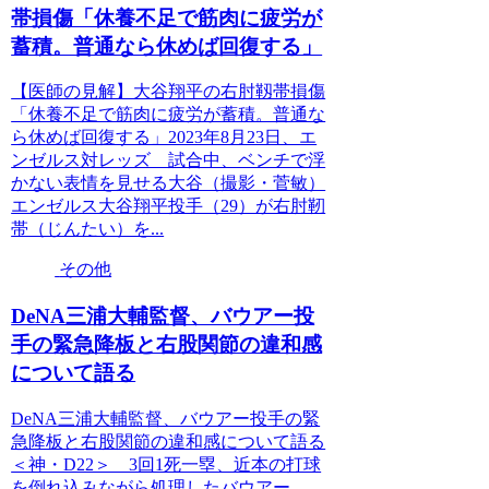
帯損傷「休養不足で筋肉に疲労が
蓄積。普通なら休めば回復する」
【医師の見解】大谷翔平の右肘靱帯損傷
「休養不足で筋肉に疲労が蓄積。普通な
ら休めば回復する」2023年8月23日、エ
ンゼルス対レッズ 試合中、ベンチで浮
かない表情を見せる大谷（撮影・菅敏）
エンゼルス大谷翔平投手（29）が右肘靭
帯（じんたい）を...
その他
DeNA三浦大輔監督、バウアー投
手の緊急降板と右股関節の違和感
について語る
DeNA三浦大輔監督、バウアー投手の緊
急降板と右股関節の違和感について語る
＜神・D22＞ 3回1死一塁、近本の打球
を倒れ込みながら処理したバウアー