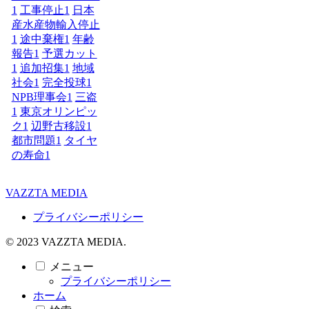
1
工事停止
1
日本
産水産物輸入停止
1
途中棄権
1
年齢
報告
1
予選カット
1
追加招集
1
地域
社会
1
完全投球
1
NPB理事会
1
三盗
1
東京オリンピッ
ク
1
辺野古移設
1
都市問題
1
タイヤ
の寿命
1
VAZZTA MEDIA
プライバシーポリシー
© 2023 VAZZTA MEDIA.
メニュー
プライバシーポリシー
ホーム