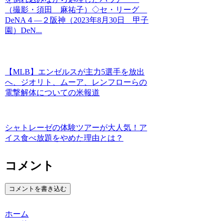
（撮影・須田 麻祐子）◇セ・リーグ
DeNA４―２阪神（2023年8月30日 甲子
園）DeN...
【MLB】エンゼルスが主力5選手を放出
へ、ジオリト、ムーア、レンフローらの
電撃解体についての米報道
シャトレーゼの体験ツアーが大人気！ア
イス食べ放題をやめた理由とは？
コメント
コメントを書き込む
ホーム