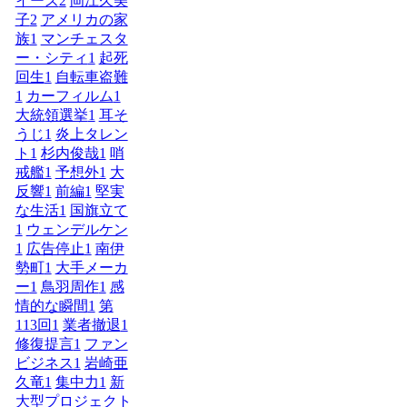
イーズ
2
岡江久美
子
2
アメリカの家
族
1
マンチェスタ
ー・シティ
1
起死
回生
1
自転車盗難
1
カーフィルム
1
大統領選挙
1
耳そ
うじ
1
炎上タレン
ト
1
杉内俊哉
1
哨
戒艦
1
予想外
1
大
反響
1
前編
1
堅実
な生活
1
国旗立て
1
ウェンデルケン
1
広告停止
1
南伊
勢町
1
大手メーカ
ー
1
鳥羽周作
1
感
情的な瞬間
1
第
113回
1
業者撤退
1
修復提言
1
ファン
ビジネス
1
岩崎亜
久竜
1
集中力
1
新
大型プロジェクト