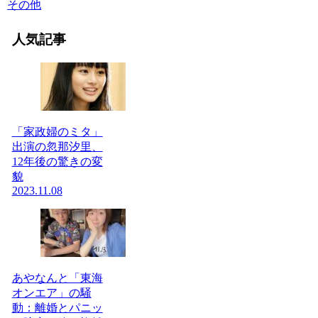
その他
人気記事
「家政婦のミタ」
出演の忽那汐里、
12年後の驚きの変
貌
2023.11.08
あやなんと「東海
オンエア」の騒
動：離婚とパニッ