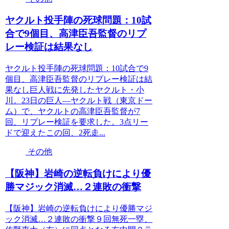
ヤクルト投手陣の死球問題：10試
合で9個目、高津臣吾監督のリプ
レー検証は結果なし
ヤクルト投手陣の死球問題：10試合で9
個目、高津臣吾監督のリプレー検証は結
果なし巨人戦に先発したヤクルト・小
川。23日の巨人―ヤクルト戦（東京ドー
ム）で、ヤクルトの高津臣吾監督が7
回、リプレー検証を要求した。3点リー
ドで迎えたこの回、2死走...
その他
【阪神】岩崎の逆転負けにより優
勝マジック消滅…２連敗の衝撃
【阪神】岩崎の逆転負けにより優勝マジ
ック消滅…２連敗の衝撃９回無死一塁、