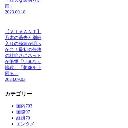
「壮大な裏切り計
画」
2023.09.18
【ＶＩＶＡＮＴ】
乃木の過去と別班
入りの経緯が明ら
かに！最初の任務
の壮絶さにネット
が衝撃「いきなり
地獄」「想像を上
回る」
2023.09.03
カテゴリー
国内
703
国際
97
経済
70
エンタメ