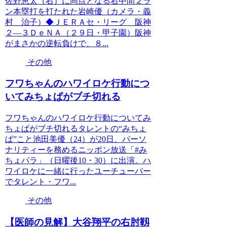
佐野恵太（右）に同点となる右中間２ラ
ン本塁打を打たれた岩崎優（カメラ・義
村 治子）◆ＪＥＲＡセ・リーグ 阪神
２―３ＤｅＮＡ（２９日・甲子園）阪神
がまさかの逆転負けで、８...
その他
フワちゃんのハワイロケ行動につ
いてみちょぱがブチ切れる
フワちゃんのハワイロケ行動についてみ
ちょぱがブチ切れるタレントの“みちょ
ぱ”こと池田美優（24）が20日、パーソ
ナリティーを務めるニッポン放送「#み
ちょパラ」（日曜後10・30）に出演。ハ
ワイロケに一緒に行ったユーチューバー
でタレント・フワ...
その他
【医師の見解】大谷翔平の右肘靱