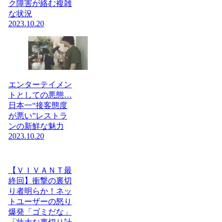
ク障害が絡む複雑
な状況
2023.10.20
エンターテイメン
トとしての悪態…
日本一“接客態度
が悪い”レストラ
ンの新鮮な魅力
2023.10.20
【ＶＩＶＡＮＴ最
終回】衝撃の裏切
り者明らか！ネッ
トユーザーの怒り
爆発「ゴミだな」