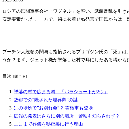
ロシアの民間軍事会社「ワグネル」を率い、武装反乱を引き
安定要素だった。一方で、歯に衣着せぬ発言で国民からは一
プーチン大統領の関与も指摘されるプリゴジン氏の「死」は
うか？まず、ジェット機が墜落した村で耳にしたある噂から
目次
墜落の村で広まる噂－「パラシュートが2つ」
故郷での”隠された埋葬劇“の謎
別の場所で”お別れ会”？ 霊柩車も登場
広報の発表はさらに別の場所 警察も知らされず？
ここまで葬儀を秘密裏に行う理由