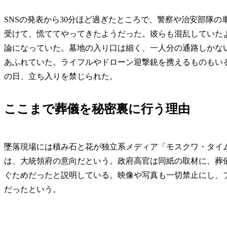
SNSの発表から30分ほど過ぎたところで、警察や治安部隊の
受けて、慌ててやってきたようだった。彼らも混乱していた
論になっていた。墓地の入り口は細く、一人分の通路しかな
あふれていた。ライフルやドローン迎撃銃を携えるものもい
の日、立ち入りを禁じられた。
ここまで葬儀を秘密裏に行う理由
墜落現場には積み石と花が独立系メディア「モスクワ・タイ
は、大統領府の意向だという。政府高官は同紙の取材に、葬
ぐためだったと説明している。映像や写真も一切禁止にし、
だったという。