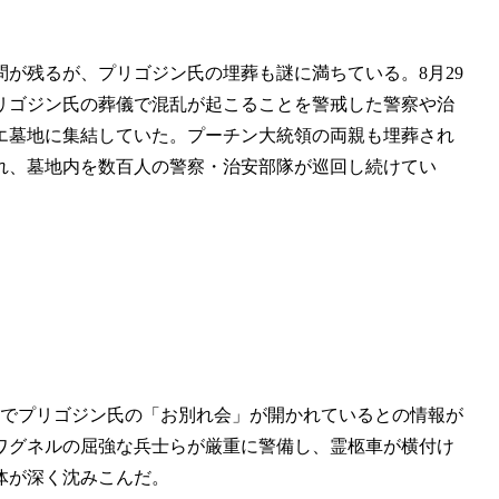
が残るが、プリゴジン氏の埋葬も謎に満ちている。8月29
リゴジン氏の葬儀で混乱が起こることを警戒した警察や治
エ墓地に集結していた。プーチン大統領の両親も埋葬され
れ、墓地内を数百人の警察・治安部隊が巡回し続けてい
部でプリゴジン氏の「お別れ会」が開かれているとの情報が
ワグネルの屈強な兵士らが厳重に警備し、霊柩車が横付け
体が深く沈みこんだ。