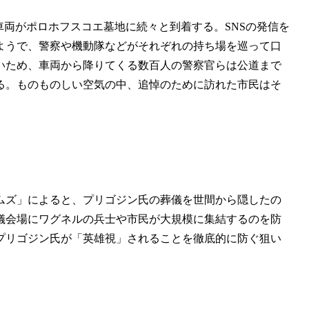
車両がポロホフスコエ墓地に続々と到着する。SNSの発信を
ようで、警察や機動隊などがそれぞれの持ち場を巡って口
いため、車両から降りてくる数百人の警察官らは公道まで
る。ものものしい空気の中、追悼のために訪れた市民はそ
ムズ」によると、プリゴジン氏の葬儀を世間から隠したの
儀会場にワグネルの兵士や市民が大規模に集結するのを防
プリゴジン氏が「英雄視」されることを徹底的に防ぐ狙い