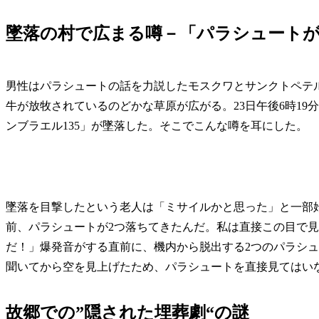
墜落の村で広まる噂－「パラシュートが
男性はパラシュートの話を力説したモスクワとサンクトペテ
牛が放牧されているのどかな草原が広がる。23日午後6時1
ンブラエル135」が墜落した。そこでこんな噂を耳にした。
墜落を目撃したという老人は「ミサイルかと思った」と一部
前、パラシュートが2つ落ちてきたんだ。私は直接この目で
だ！」爆発音がする直前に、機内から脱出する2つのパラシ
聞いてから空を見上げたため、パラシュートを直接見てはい
故郷での”隠された埋葬劇“の謎