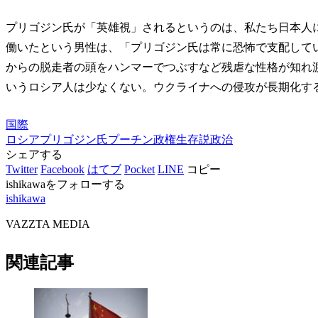
プリゴジン氏が「英雄視」されるというのは、私たち日本人
働いたという男性は、「プリゴジン氏は常に恐怖で支配して
からの脱走者の頭をハンマーでつぶすなど残虐な性格が知れ
いうロシア人は少なくない。ウクライナへの侵攻が長期化す
国際
ロシア
プリゴジン氏
プーチン政権
生存説
政治
シェアする
Twitter
Facebook
はてブ
Pocket
LINE
コピー
ishikawaをフォローする
ishikawa
VAZZTA MEDIA
関連記事