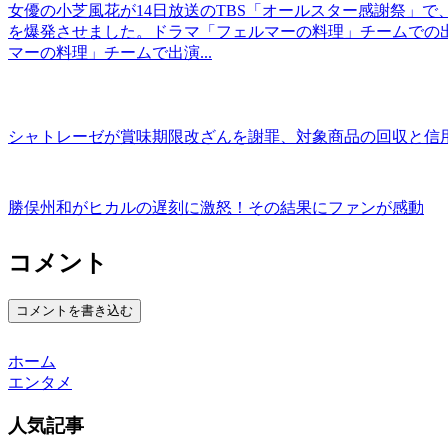
女優の小芝風花が14日放送のTBS「オールスター感謝祭」
を爆発させました。ドラマ「フェルマーの料理」チームでの
マーの料理」チームで出演...
シャトレーゼが賞味期限改ざんを謝罪、対象商品の回収と信
勝俣州和がヒカルの遅刻に激怒！その結果にファンが感動
コメント
コメントを書き込む
ホーム
エンタメ
人気記事