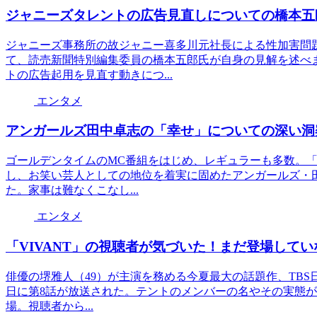
ジャニーズタレントの広告見直しについての橋本五
ジャニーズ事務所の故ジャニー喜多川元社長による性加害問
て、読売新聞特別編集委員の橋本五郎氏が自身の見解を述べ
トの広告起用を見直す動きにつ...
エンタメ
アンガールズ田中卓志の「幸せ」についての深い洞
ゴールデンタイムのMC番組をはじめ、レギュラーも多数。「
し、お笑い芸人としての地位を着実に固めたアンガールズ・田
た。家事は難なくこなし...
エンタメ
「VIVANT」の視聴者が気づいた！まだ登場して
俳優の堺雅人（49）が主演を務める今夏最大の話題作、TBS日
日に第8話が放送された。テントのメンバーの名やその実態
場。視聴者から...