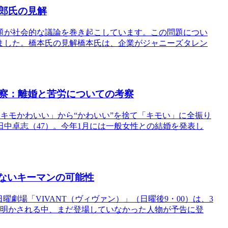
郎氏の見解
題が社会的な議論を巻き起こしています。この問題につい
ました。橋本氏の見解橋本氏は、企業がジャニーズタレン
察：離婚と苦労についての考察
キモかわいい」から“かわいい”を捨て「キモい」に全振り
中卓志（47）。今年1月には一般女性との結婚を発表し
いないキーマンの可能性
曜劇場「VIVANT（ヴィヴァン）」（日曜後9・00）は、3
が明かされる中、まだ登場していなかった人物が予告に登