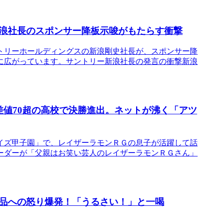
浪社長のスポンサー降板示唆がもたらす衝撃
トリーホールディングスの新浪剛史社長が、スポンサー降
に広がっています。サントリー新浪社長の発言の衝撃新浪
差値70超の高校で決勝進出。ネットが沸く「アツ
イズ甲子園」で、レイザーラモンＲＧの息子が活躍して話
ーダーが「父親はお笑い芸人のレイザーラモンＲＧさん」
品への怒り爆発！「うるさい！」と一喝