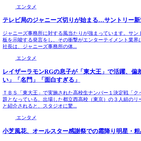
エンタメ
テレビ局のジャニーズ切りが始まる…サントリー新
ジャニーズ事務所に対する風当たりが強まっています。サン
板を示唆する発言をし、その衝撃がエンターテイメント業界
社長は、ジャニーズ事務所の体...
エンタメ
レイザーラモンRGの息子が「東大王」で活躍、偏
い」「名門」「面白すぎる」
ＴＢＳ「東大王」で実施された高校生ナンバー１決定戦「ク
題となっている。出場した都立西高校（東京）の３人組のリ
と紹介されると、スタジオに驚...
エンタメ
小芝風花、オールスター感謝祭での霜降り明星・粗