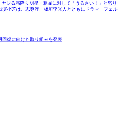
で、ヤジる霜降り明星・粗品に対して「うるさい！」と怒り
出演小芝は、志尊淳、板垣李光人とともにドラマ「フェル
用回復に向けた取り組みを発表