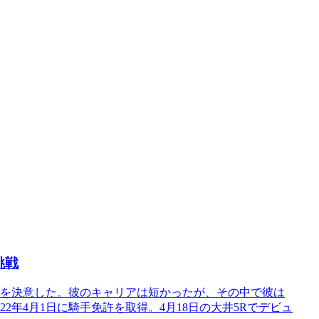
挑戦
退を決意した。彼のキャリアは短かったが、その中で彼は
2年4月1日に騎手免許を取得。4月18日の大井5Rでデビュ