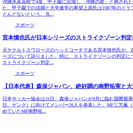
沖縄水産高校で4度、甲子園に出場し「沖縄の星」と称され
た。甲子園での活躍と大学進学の希望上原氏は1987年のド
とんどないという。当...
スポーツ
宮本慎也氏が日本シリーズのストライクゾーン判定
元ヤクルトスワローズのヘッドコーチである宮本慎也氏が、自身
ーズについて語りました。特に、ストライクゾーンの判定に
ストライクゾーン判定...
スポーツ
【日本代表】森保ジャパン、絶好調の南野拓実と大
日本サッカー協会は31日、森保ジャパンが9月に臨む国際親善
日、ゲンク）に向けてメンバー26人を発表した。MF三笘薫
めていたMF南野拓...