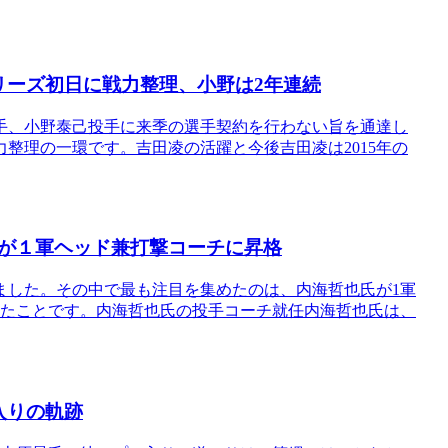
リーズ初日に戦力整理、小野は2年連続
手、小野泰己投手に来季の選手契約を行わない旨を通達し
整理の一環です。吉田凌の活躍と今後吉田凌は2015年の
が１軍ヘッド兼打撃コーチに昇格
しました。その中で最も注目を集めたのは、内海哲也氏が1軍
したことです。内海哲也氏の投手コーチ就任内海哲也氏は、
入りの軌跡