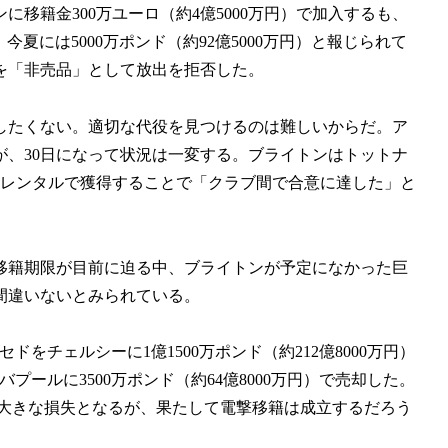
移籍金300万ユーロ（約4億5000万円）で加入するも、
。今夏には5000万ポンド（約92億5000万円）と報じられて
を「非売品」として放出を拒否した。
したくない。適切な代役を見つけるのは難しいからだ。ア
、30日になって状況は一変する。ブライトンはトットナ
をレンタルで獲得することで「クラブ間で合意に達した」と
移籍期限が目前に迫る中、ブライトンが予定になかった巨
間違いないとみられている。
をチェルシーに1億1500万ポンド（約212億8000万円）
ールに3500万ポンド（約64億8000万円）で売却した。
て大きな損失となるが、果たして電撃移籍は成立するだろう