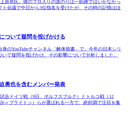
た上原晃氏。彼のプロ入りの道のりは一筋縄ではいかなかっ
ラフト会議で中日から3位指名を受けたが、その時の記憶はほ
について疑問を投げかける
のYouTubeチャンネル「解体慎書」で、今年の日本シリ
ついて疑問を投げかけ、その影響について分析しました。
迫勇也を含むメンバー発表
試合ドイツ戦（9日、ボルフスブルク）とトルコ戦（12
（26＝ブライトン）らが選ばれる一方で、絶好調で注目を集