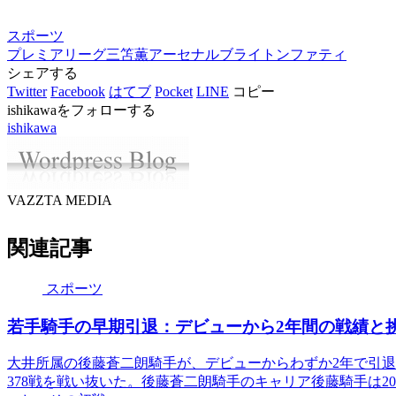
スポーツ
プレミアリーグ
三笘薫
アーセナル
ブライトン
ファティ
シェアする
Twitter
Facebook
はてブ
Pocket
LINE
コピー
ishikawaをフォローする
ishikawa
VAZZTA MEDIA
関連記事
スポーツ
若手騎手の早期引退：デビューから2年間の戦績と
大井所属の後藤蒼二朗騎手が、デビューからわずか2年で引
378戦を戦い抜いた。後藤蒼二朗騎手のキャリア後藤騎手は202