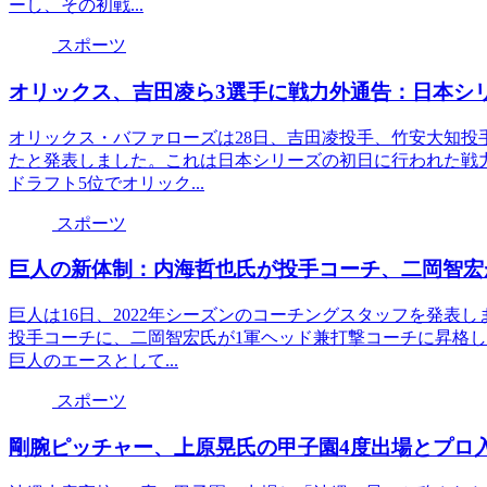
ーし、その初戦...
スポーツ
オリックス、吉田凌ら3選手に戦力外通告：日本シ
オリックス・バファローズは28日、吉田凌投手、竹安大知投
たと発表しました。これは日本シリーズの初日に行われた戦力
ドラフト5位でオリック...
スポーツ
巨人の新体制：内海哲也氏が投手コーチ、二岡智宏
巨人は16日、2022年シーズンのコーチングスタッフを発表
投手コーチに、二岡智宏氏が1軍ヘッド兼打撃コーチに昇格
巨人のエースとして...
スポーツ
剛腕ピッチャー、上原晃氏の甲子園4度出場とプロ