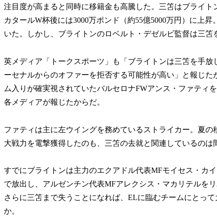
注目度が高まると同時に移籍金も高騰した。三笘はブライトンに
カタールW杯後には3000万ポンド（約55億5000万円）に上昇
いた。しかし、ブライトンのロベルト・デゼルビ監督は三笘
英メディア「トークスポーツ」も「ブライトンは三笘を手放
ーセナルからのオファーを拒否する可能性が高い」と報じたが
ム入りが確実視されていたバルセロナFWアンス・ファティ
各メディアが報じたからだ。
ファティは主に左ウイングを務めているストライカー。夏の
大戦力を電撃獲得したのも、三笘の去就と関連しているのは
すでにブライトンは主力のエクアドル代表MFモイセス・カイセド
で放出し、アルゼンチン代表MFアレクシス・マカリテルをリバプ
さらに三笘まで失うことになれば、ELに臨むチームにとっ
か。