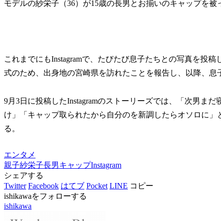
モデルの紗栄子（36）が15歳の長男とお揃いのキャップを被
これまでにもInstagramで、たびたび息子たちとの写真を
式のため、出身地の宮崎県を訪れたことを報告し、以降、息
9月3日に投稿したInstagramのストーリーズでは、「次男
け」「キャップ取られたから自分のを新調したらオソロに」
る。
エンタメ
親子
紗栄子
長男
キャップ
Instagram
シェアする
Twitter
Facebook
はてブ
Pocket
LINE
コピー
ishikawaをフォローする
ishikawa