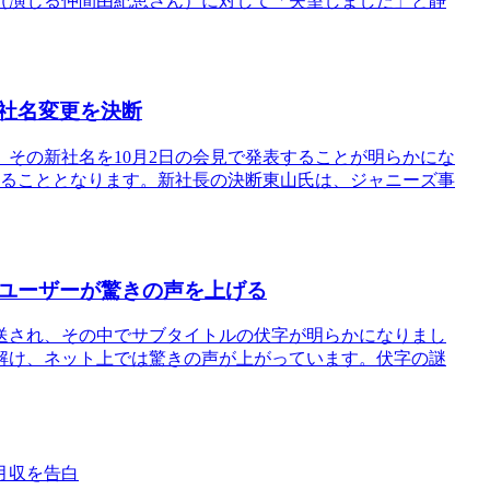
（演じる仲間由紀恵さん）に対して「失望しました」と静
社名変更を決断
その新社名を10月2日の会見で発表することが明らかにな
出ることとなります。新社長の決断東山氏は、ジャニーズ事
ユーザーが驚きの声を上げる
送され、その中でサブタイトルの伏字が明らかになりまし
解け、ネット上では驚きの声が上がっています。伏字の謎
月収を告白