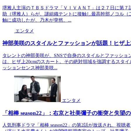
堺雅人主演のＴＢＳドラマ「ＶＩＶＡＮＴ」は２７日に第７
助（堺雅人）らが、謎組織テントに接触し最高幹部ノコル（
触に成功したが、乃木が突然、...
エンタメ
神部美咲のスタイルとファッションが話題！ヒザ上2
タレントの神部美咲が、SNSで自身のスタイルとファッショ
は、ヒザ上20cmのスカート。その絶対領域を強調するスタ
ッションセンス神部美咲...
エンタメ
「相棒 season22」：右京と社美彌子の衝突と失望
人気刑事ドラマ「相棒 season22」の第2話が放送され、