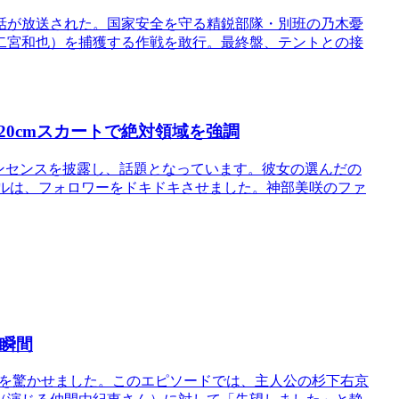
話が放送された。国家安全を守る精鋭部隊・別班の乃木憂
二宮和也）を捕獲する作戦を敢行。最終盤、テントとの接
0cmスカートで絶対領域を強調
ンセンスを披露し、話題となっています。彼女の選んだの
イルは、フォロワーをドキドキさせました。神部美咲のファ
の瞬間
視聴者を驚かせました。このエピソードでは、主人公の杉下右京