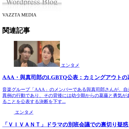
VAZZTA MEDIA
関連記事
エンタメ
AAA・與真司郎のLGBTQ公表：カミングアウト
音楽グループ「AAA」のメンバーである與真司郎さんが、
異例の行動であり、その背後には幼少期からの葛藤と勇気が
ることを公表する決断を下す...
エンタメ
「ＶＩＶＡＮＴ」ドラマの別班会議での裏切り疑惑