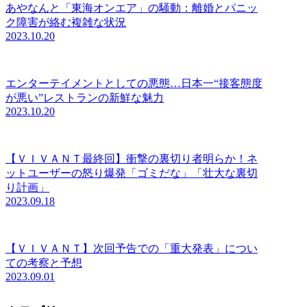
あやなんと「東海オンエア」の騒動：離婚とパニッ
ク障害が絡む複雑な状況
2023.10.20
エンターテイメントとしての悪態…日本一“接客態度
が悪い”レストランの新鮮な魅力
2023.10.20
【ＶＩＶＡＮＴ最終回】衝撃の裏切り者明らか！ネ
ットユーザーの怒り爆発「ゴミだな」「壮大な裏切
り計画」
2023.09.18
【ＶＩＶＡＮＴ】次回予告での「重大発表」につい
ての考察と予想
2023.09.01