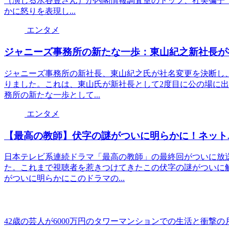
（演じる水谷豊さん）が内閣情報調査室のトップ、社美彌子
かに怒りを表現し...
エンタメ
ジャニーズ事務所の新たな一歩：東山紀之新社長が
ジャニーズ事務所の新社長、東山紀之氏が社名変更を決断し、
りました。これは、東山氏が新社長として2度目に公の場に
務所の新たな一歩として...
エンタメ
【最高の教師】伏字の謎がついに明らかに！ネット
日本テレビ系連続ドラマ「最高の教師」の最終回がついに放
た。これまで視聴者を惹きつけてきたこの伏字の謎がついに
がついに明らかにこのドラマの...
42歳の芸人が6000万円のタワーマンションでの生活と衝撃の