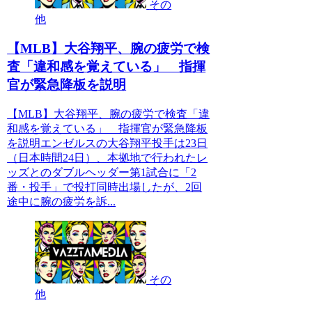
その
他
【MLB】大谷翔平、腕の疲労で検
査「違和感を覚えている」 指揮
官が緊急降板を説明
【MLB】大谷翔平、腕の疲労で検査「違
和感を覚えている」 指揮官が緊急降板
を説明エンゼルスの大谷翔平投手は23日
（日本時間24日）、本拠地で行われたレ
ッズとのダブルヘッダー第1試合に「2
番・投手」で投打同時出場したが、2回
途中に腕の疲労を訴...
その
他