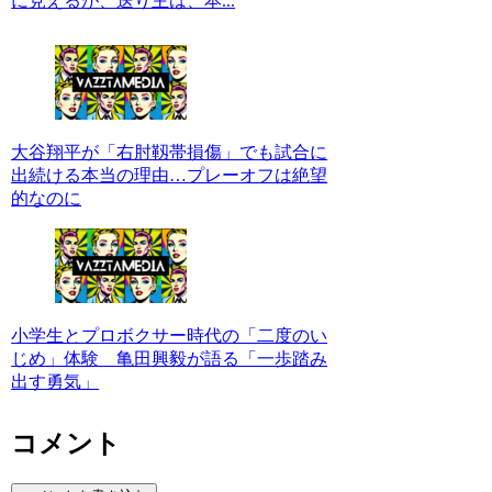
に見えるが、送り主は、本...
大谷翔平が「右肘靱帯損傷」でも試合に
出続ける本当の理由…プレーオフは絶望
的なのに
小学生とプロボクサー時代の「二度のい
じめ」体験 亀田興毅が語る「一歩踏み
出す勇気」
コメント