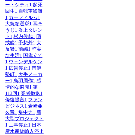
ー・シティ
1
起死
回生
1
自転車盗難
1
カーフィルム
1
大統領選挙
1
耳そ
うじ
1
炎上タレン
ト
1
杉内俊哉
1
哨
戒艦
1
予想外
1
大
反響
1
前編
1
堅実
な生活
1
国旗立て
1
ウェンデルケン
1
広告停止
1
南伊
勢町
1
大手メーカ
ー
1
鳥羽周作
1
感
情的な瞬間
1
第
113回
1
業者撤退
1
修復提言
1
ファン
ビジネス
1
岩崎亜
久竜
1
集中力
1
新
大型プロジェクト
1
工事停止
1
日本
産水産物輸入停止