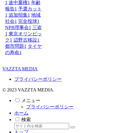
1
途中棄権
1
年齢
報告
1
予選カット
1
追加招集
1
地域
社会
1
完全投球
1
NPB理事会
1
三盗
1
東京オリンピッ
ク
1
辺野古移設
1
都市問題
1
タイヤ
の寿命
1
VAZZTA MEDIA
プライバシーポリシー
© 2023 VAZZTA MEDIA.
メニュー
プライバシーポリシー
ホーム
検索
トップ