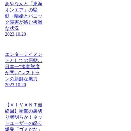
あやなんと「東海
オンエア」の騒
動：離婚とパニッ
ク障害が絡む複雑
な状況
2023.10.20
エンターテイメン
トとしての悪態…
日本一“接客態度
が悪い”レストラ
ンの新鮮な魅力
2023.10.20
【ＶＩＶＡＮＴ最
終回】衝撃の裏切
り者明らか！ネッ
トユーザーの怒り
爆発「ゴミだな」