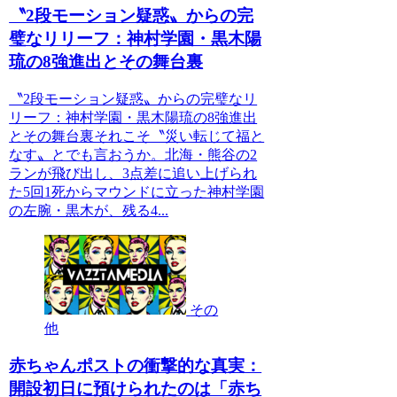
〝2段モーション疑惑〟からの完
璧なリリーフ：神村学園・黒木陽
琉の8強進出とその舞台裏
〝2段モーション疑惑〟からの完璧なリ
リーフ：神村学園・黒木陽琉の8強進出
とその舞台裏それこそ〝災い転じて福と
なす〟とでも言おうか。北海・熊谷の2
ランが飛び出し、3点差に追い上げられ
た5回1死からマウンドに立った神村学園
の左腕・黒木が、残る4...
その
他
赤ちゃんポストの衝撃的な真実：
開設初日に預けられたのは「赤ち