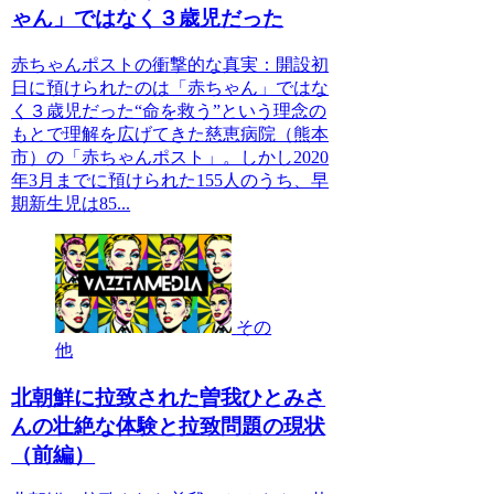
ゃん」ではなく３歳児だった
赤ちゃんポストの衝撃的な真実：開設初
日に預けられたのは「赤ちゃん」ではな
く３歳児だった“命を救う”という理念の
もとで理解を広げてきた慈恵病院（熊本
市）の「赤ちゃんポスト」。しかし2020
年3月までに預けられた155人のうち、早
期新生児は85...
その
他
北朝鮮に拉致された曽我ひとみさ
んの壮絶な体験と拉致問題の現状
（前編）