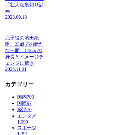
「壮大な裏切り計
画」
2023.09.18
元子役の濱田龍
臣、23歳での新た
な一面！178cmの
身長とイメージチ
ェンジに驚き
2023.11.01
カテゴリー
国内
703
国際
97
経済
70
エンタメ
1,090
スポーツ
1,391