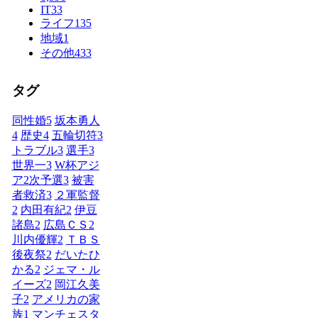
IT
33
ライフ
135
地域
1
その他
433
タグ
同性婚
5
坂本勇人
4
歴史
4
五輪切符
3
トラブル
3
選手
3
世界一
3
W杯アジ
ア2次予選
3
被害
者救済
3
２軍監督
2
内田有紀
2
伊豆
諸島
2
広島ＣＳ
2
川内優輝
2
ＴＢＳ
後夜祭
2
だいたひ
かる
2
ジェマ・ル
イーズ
2
岡江久美
子
2
アメリカの家
族
1
マンチェスタ