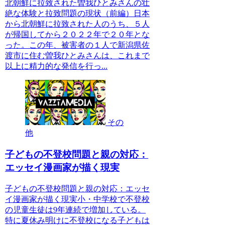
北朝鮮に拉致された曽我ひとみさんの壮
絶な体験と拉致問題の現状（前編）日本
から北朝鮮に拉致された人のうち、５人
が帰国してから２０２２年で２０年とな
った。この年、被害者の１人で新潟県佐
渡市に住む曽我ひとみさんは、これまで
以上に精力的な発信を行っ...
その
他
子どもの不登校問題と親の対応：
エッセイ漫画家が描く現実
子どもの不登校問題と親の対応：エッセ
イ漫画家が描く現実小・中学校で不登校
の児童生徒は9年連続で増加している。
特に夏休み明けに不登校になる子どもは