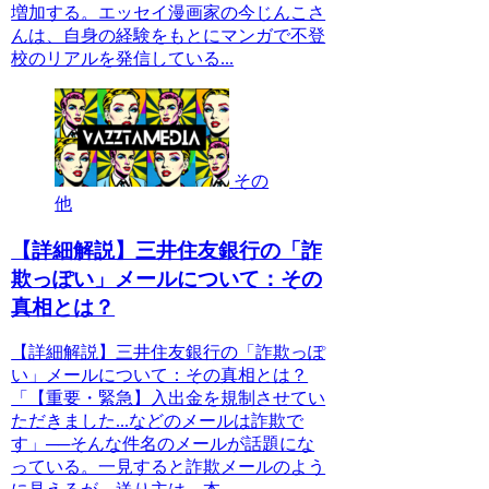
増加する。エッセイ漫画家の今じんこさ
んは、自身の経験をもとにマンガで不登
校のリアルを発信している...
その
他
【詳細解説】三井住友銀行の「詐
欺っぽい」メールについて：その
真相とは？
【詳細解説】三井住友銀行の「詐欺っぽ
い」メールについて：その真相とは？
「【重要・緊急】入出金を規制させてい
ただきました...などのメールは詐欺で
す」──そんな件名のメールが話題にな
っている。一見すると詐欺メールのよう