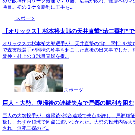
めた阪神が両リーグ最速で７０勝。広島が敗れ、優勝へのマ
勝目。初の２ケタ勝利に王手を...
スポーツ
【オリックス】杉本裕太郎の天井直撃“珍二塁打”
オリックスの杉本裕太郎選手が、天井直撃の“珍二塁打”を放
で森友哉選手が同様の珍事を起こした直後の出来事でした。
阪神・村上の３球目直球を捉...
スポーツ
巨人・大勢、復帰後の連続失点で戸郷の勝利を阻む
巨人の大勢投手が、復帰後3試合連続で失点を許し、戸郷翔征
板し、わずか10球で同点に追いつかれた。大勢の投球内容大勢
され、無死二塁のピ...