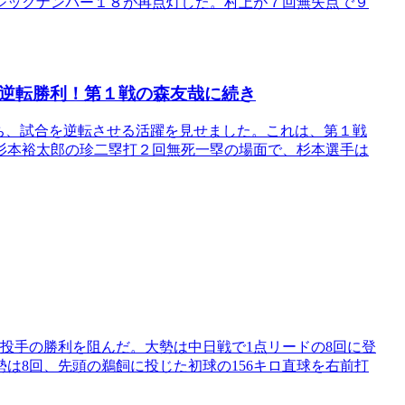
ジックナンバー１８が再点灯した。村上が７回無失点で９
で逆転勝利！第１戦の森友哉に続き
ち、試合を逆転させる活躍を見せました。これは、第１戦
杉本裕太郎の珍二塁打２回無死一塁の場面で、杉本選手は
投手の勝利を阻んだ。大勢は中日戦で1点リードの8回に登
は8回、先頭の鵜飼に投じた初球の156キロ直球を右前打