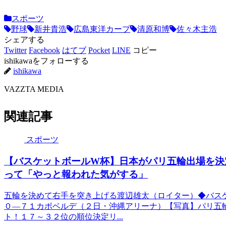
スポーツ
野球
新井貴浩
広島東洋カープ
清原和博
佐々木主浩
シェアする
Twitter
Facebook
はてブ
Pocket
LINE
コピー
ishikawaをフォローする
ishikawa
VAZZTA MEDIA
関連記事
スポーツ
【バスケットボールW杯】日本がパリ五輪出場を決
って「やっと報われた気がする」
五輪を決めて右手を突き上げる渡辺雄太（ロイター）◆バス
０―７１カボベルデ（２日・沖縄アリーナ）【写真】パリ五
ト！１７～３２位の順位決定リ...