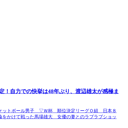
定！自力での快挙は48年ぶり、渡辺雄太が感極ま
ケットボール男子 ▽Ｗ杯 順位決定リーグＯ組 日本８
輪をかけて戦った馬場雄大 女優の妻とのラブラブショッ