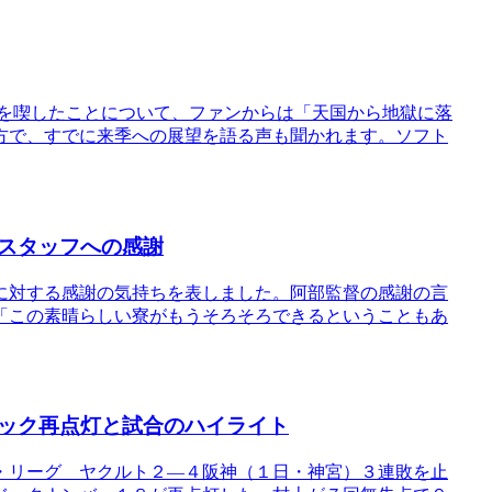
退を喫したことについて、ファンからは「天国から地獄に落
方で、すでに来季への展望を語る声も聞かれます。ソフト
スタッフへの感謝
に対する感謝の気持ちを表しました。阿部監督の感謝の言
「この素晴らしい寮がもうそろそろできるということもあ
ック再点灯と試合のハイライト
・リーグ ヤクルト２―４阪神（１日・神宮）３連敗を止