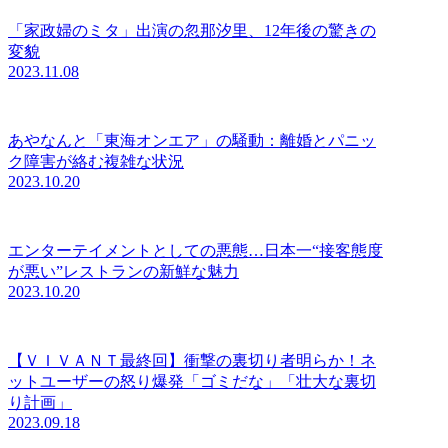
「家政婦のミタ」出演の忽那汐里、12年後の驚きの
変貌
2023.11.08
あやなんと「東海オンエア」の騒動：離婚とパニッ
ク障害が絡む複雑な状況
2023.10.20
エンターテイメントとしての悪態…日本一“接客態度
が悪い”レストランの新鮮な魅力
2023.10.20
【ＶＩＶＡＮＴ最終回】衝撃の裏切り者明らか！ネ
ットユーザーの怒り爆発「ゴミだな」「壮大な裏切
り計画」
2023.09.18