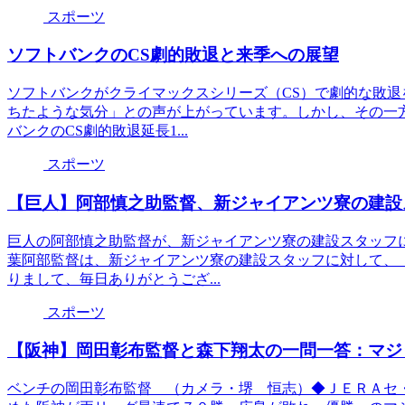
スポーツ
ソフトバンクのCS劇的敗退と来季への展望
ソフトバンクがクライマックスシリーズ（CS）で劇的な敗
ちたような気分」との声が上がっています。しかし、その一
バンクのCS劇的敗退延長1...
スポーツ
【巨人】阿部慎之助監督、新ジャイアンツ寮の建設
巨人の阿部慎之助監督が、新ジャイアンツ寮の建設スタッフ
葉阿部監督は、新ジャイアンツ寮の建設スタッフに対して、
りまして、毎日ありがとうござ...
スポーツ
【阪神】岡田彰布監督と森下翔太の一問一答：マジ
ベンチの岡田彰布監督 （カメラ・堺 恒志）◆ＪＥＲＡセ