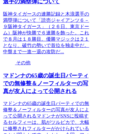
選手の満塁弾について
阪神タイガースの連勝記録と木浪選手の
満塁弾について「読売ジャイアンツ６－
９阪神タイガース」（２６日、東京ドー
ム）阪神が快勝で６連勝を飾った。これ
で８月は１８勝目。優勝マジックは２１
となり、破竹の勢いで首位を独走中だ。
中盤まで一進一退の攻防だ...
その他
マドンナの65歳の誕生日パーティ
での無修整＆ノーフィルターの写
真が友人によって公開される
マドンナの65歳の誕生日パーティでの無
修整＆ノーフィルターの写真が友人によ
って公開されるマドンナがSNSに投稿す
るセルフィーは、肌がツルピカで、大幅
に修整されフィルターがかけられている