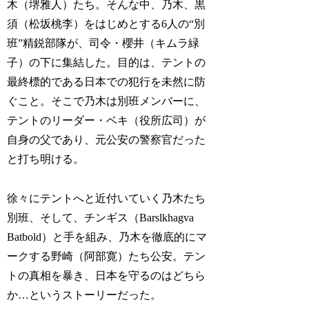
木（堺雅人）たち。そんな中、乃木、黒
須（松坂桃李）をはじめとする6人の“別
班”精鋭部隊が、司令・櫻井（キムラ緑
子）の下に集結した。目的は、テントの
最終標的である日本での犯行を未然に防
ぐこと。そこで乃木は別班メンバーに、
テントのリーダー・ベキ（役所広司）が
自身の父であり、元公安の警察官だった
と打ち明ける。
徐々にテントへと近付いていく乃木たち
別班、そして、チンギス（Barslkhagva
Batbold）と手を組み、乃木を徹底的にマ
ークする野崎（阿部寛）たち公安。テン
トの真相を暴き、日本を守るのはどちら
か…というストーリーだった。