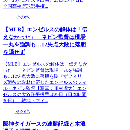
10・25）にゲスト出演。23日に行われた
全国高校野球選手権...
その他
【MLB】エンゼルスの解体は「伝
えなかった」 ネビン監督は現場
一丸を強調も…12失点大敗に落胆
を隠せず
【MLB】エンゼルスの解体は「伝えなか
った」 ネビン監督は現場一丸を強調
も…12失点大敗に落胆を隠せずフィリー
ズ戦後の取材に応じたエンゼルスのフィ
ル・ネビン監督【写真：川村虎大】エン
ゼルスの大谷翔平投手は29日（日本時間
30日）、敵地・フィ...
その他
阪神タイガースの連勝記録と木浪