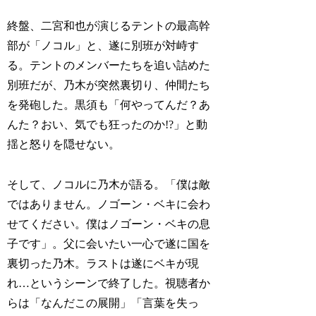
終盤、二宮和也が演じるテントの最高幹
部が「ノコル」と、遂に別班が対峙す
る。テントのメンバーたちを追い詰めた
別班だが、乃木が突然裏切り、仲間たち
を発砲した。黒須も「何やってんだ？あ
んた？おい、気でも狂ったのか!?」と動
揺と怒りを隠せない。
そして、ノコルに乃木が語る。「僕は敵
ではありません。ノゴーン・ベキに会わ
せてください。僕はノゴーン・ベキの息
子です」。父に会いたい一心で遂に国を
裏切った乃木。ラストは遂にベキが現
れ…というシーンで終了した。視聴者か
らは「なんだこの展開」「言葉を失っ