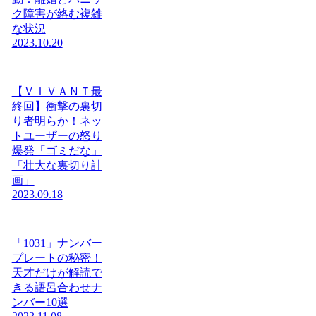
ク障害が絡む複雑
な状況
2023.10.20
【ＶＩＶＡＮＴ最
終回】衝撃の裏切
り者明らか！ネッ
トユーザーの怒り
爆発「ゴミだな」
「壮大な裏切り計
画」
2023.09.18
「1031」ナンバー
プレートの秘密！
天才だけが解読で
きる語呂合わせナ
ンバー10選