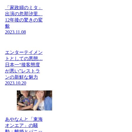
「家政婦のミタ」
出演の忽那汐里、
12年後の驚きの変
貌
2023.11.08
エンターテイメン
トとしての悪態…
日本一“接客態度
が悪い”レストラ
ンの新鮮な魅力
2023.10.20
あやなんと「東海
オンエア」の騒
動：離婚とパニッ