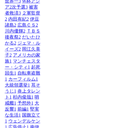
世界一
3
W杯アジ
ア2次予選
3
被害
者救済
3
２軍監督
2
内田有紀
2
伊豆
諸島
2
広島ＣＳ
2
川内優輝
2
ＴＢＳ
後夜祭
2
だいたひ
かる
2
ジェマ・ル
イーズ
2
岡江久美
子
2
アメリカの家
族
1
マンチェスタ
ー・シティ
1
起死
回生
1
自転車盗難
1
カーフィルム
1
大統領選挙
1
耳そ
うじ
1
炎上タレン
ト
1
杉内俊哉
1
哨
戒艦
1
予想外
1
大
反響
1
前編
1
堅実
な生活
1
国旗立て
1
ウェンデルケン
1
広告停止
1
南伊