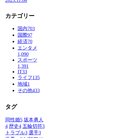
2023.11.08
カテゴリー
国内
703
国際
97
経済
70
エンタメ
1,090
スポーツ
1,391
IT
33
ライフ
135
地域
1
その他
433
タグ
同性婚
5
坂本勇人
4
歴史
4
五輪切符
3
トラブル
3
選手
3