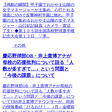
【感動の瞬間】甲子園でおかやま山陽の
女子マネージャーが土集め、心打たれる
場面にSNSで反響神村学園に敗れ、甲子
園の土を集めるおかやま山陽の女子マネ
ジャー・山口妃記録員（カメラ・渡辺
了文）◆第１０５回全国高校野球選手権
記念大会第１２日 ▽準...
その他
慶応野球部OB・井上貴博アナが
母校の応援批判について語る「人
数が多すぎて…」という問題と
「今後の課題」について
慶応野球部OB・井上貴博アナが母校の
応援批判について語る「人数が多すぎ
て…」という問題と「今後の課題」につ
いてTBS井上貴博アナウンサーが、同局
の情報番組「ひるおび！」（月～金曜前