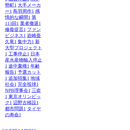
勢町
1
大手メーカ
ー
1
鳥羽周作
1
感
情的な瞬間
1
第
113回
1
業者撤退
1
修復提言
1
ファン
ビジネス
1
岩崎亜
久竜
1
集中力
1
新
大型プロジェクト
1
工事停止
1
日本
産水産物輸入停止
1
途中棄権
1
年齢
報告
1
予選カット
1
追加招集
1
地域
社会
1
完全投球
1
NPB理事会
1
三盗
1
東京オリンピッ
ク
1
辺野古移設
1
都市問題
1
タイヤ
の寿命
1