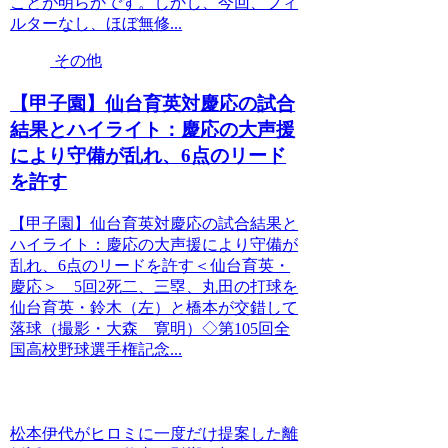
ことが明らかです。しかし、今回、フィ
ルターなし、ほぼ無修...
その他
【甲子園】仙台育英対慶応の試合
結果とハイライト：慶応の大声援
により守備が乱れ、6点のリード
を許す
【甲子園】仙台育英対慶応の試合結果と
ハイライト：慶応の大声援により守備が
乱れ、6点のリードを許す＜仙台育英・
慶応＞ 5回2死二、三塁、丸田の打球を
仙台育英・鈴木（左）と橋本が交錯して
落球（撮影・大森 寛明）◇第105回全
国高校野球選手権記念...
松本伊代がヒロミに一度だけ提案した離