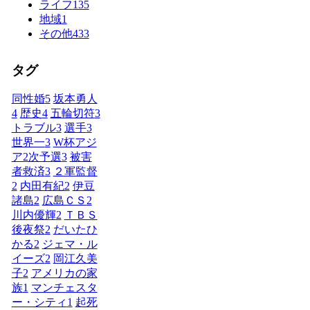
ライフ
135
地域
1
その他
433
タグ
同性婚
5
坂本勇人
4
歴史
4
五輪切符
3
トラブル
3
選手
3
世界一
3
W杯アジ
ア2次予選
3
被害
者救済
3
２軍監督
2
内田有紀
2
伊豆
諸島
2
広島ＣＳ
2
川内優輝
2
ＴＢＳ
後夜祭
2
だいたひ
かる
2
ジェマ・ル
イーズ
2
岡江久美
子
2
アメリカの家
族
1
マンチェスタ
ー・シティ
1
起死