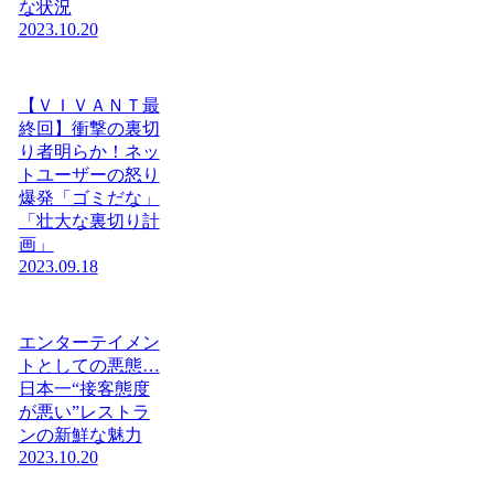
な状況
2023.10.20
【ＶＩＶＡＮＴ最
終回】衝撃の裏切
り者明らか！ネッ
トユーザーの怒り
爆発「ゴミだな」
「壮大な裏切り計
画」
2023.09.18
エンターテイメン
トとしての悪態…
日本一“接客態度
が悪い”レストラ
ンの新鮮な魅力
2023.10.20