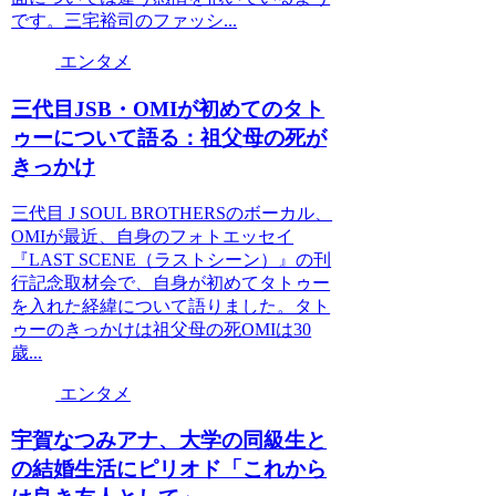
です。三宅裕司のファッシ...
エンタメ
三代目JSB・OMIが初めてのタト
ゥーについて語る：祖父母の死が
きっかけ
三代目 J SOUL BROTHERSのボーカル、
OMIが最近、自身のフォトエッセイ
『LAST SCENE（ラストシーン）』の刊
行記念取材会で、自身が初めてタトゥー
を入れた経緯について語りました。タト
ゥーのきっかけは祖父母の死OMIは30
歳...
エンタメ
宇賀なつみアナ、大学の同級生と
の結婚生活にピリオド「これから