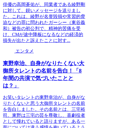
俳優の高岡蒼佑が、同業者である綾野剛
に対して、鋭いメッセージを送りまし
た。これは、綾野が名誉毀損や常習的脅
迫などの罪に問われたガーシー（東谷義
和）被告の初公判で、精神的苦痛を受
け、CMが途中降板になるなどの経済的
損失が出たと訴えたことに対す...
エンタメ
東野幸治、自身がなりたくない大
御所タレントの名前を告白！「8
年間の共演で気づいたことと
は？」
お笑いタレントの東野幸治が、自身がな
りたくないと思う大御所タレントの名前
を告白しました。その名前とは、三宅裕
司。東野は三宅の芸を尊敬し、喜劇役者
として憧れていると語りますが、ある一
面については違う感情を抱いているよう