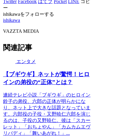
Twitter
Facebook
はてブ
Pocket
LINE
コピ
ー
ishikawaをフォローする
ishikawa
VAZZTA MEDIA
関連記事
エンタメ
【ブギウギ】ネットが驚愕！ヒロ
インの弟役の“正体”とは？
連続テレビ小説「ブギウギ」のヒロイン
鈴子の弟役、六郎の正体が明らかにな
り、ネット上で大きな話題となっていま
す。六郎役の子役・又野暁仁六郎を演じ
るのは、子役の又野暁仁。彼は「スカー
レット」「おちょやん」「カムカムエヴ
リバディ」「舞いあがれ！」...