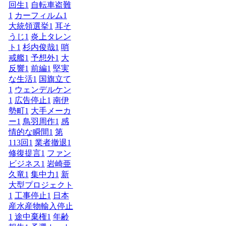
回生
1
自転車盗難
1
カーフィルム
1
大統領選挙
1
耳そ
うじ
1
炎上タレン
ト
1
杉内俊哉
1
哨
戒艦
1
予想外
1
大
反響
1
前編
1
堅実
な生活
1
国旗立て
1
ウェンデルケン
1
広告停止
1
南伊
勢町
1
大手メーカ
ー
1
鳥羽周作
1
感
情的な瞬間
1
第
113回
1
業者撤退
1
修復提言
1
ファン
ビジネス
1
岩崎亜
久竜
1
集中力
1
新
大型プロジェクト
1
工事停止
1
日本
産水産物輸入停止
1
途中棄権
1
年齢