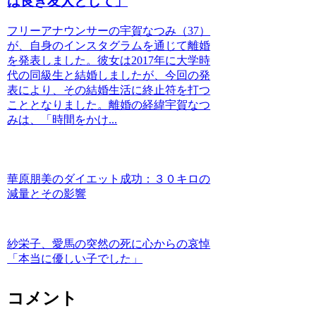
は良き友人として」
フリーアナウンサーの宇賀なつみ（37）
が、自身のインスタグラムを通じて離婚
を発表しました。彼女は2017年に大学時
代の同級生と結婚しましたが、今回の発
表により、その結婚生活に終止符を打つ
こととなりました。離婚の経緯宇賀なつ
みは、「時間をかけ...
華原朋美のダイエット成功：３０キロの
減量とその影響
紗栄子、愛馬の突然の死に心からの哀悼
「本当に優しい子でした」
コメント