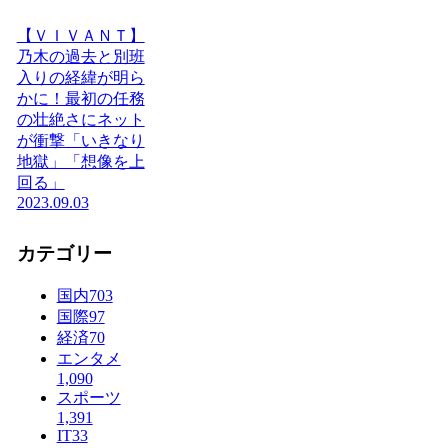
【ＶＩＶＡＮＴ】
乃木の過去と別班
入りの経緯が明ら
かに！最初の任務
の壮絶さにネット
が衝撃「いきなり
地獄」「想像を上
回る」
2023.09.03
カテゴリー
国内
703
国際
97
経済
70
エンタメ
1,090
スポーツ
1,391
IT
33