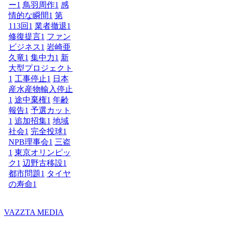
ー
1
鳥羽周作
1
感
情的な瞬間
1
第
113回
1
業者撤退
1
修復提言
1
ファン
ビジネス
1
岩崎亜
久竜
1
集中力
1
新
大型プロジェクト
1
工事停止
1
日本
産水産物輸入停止
1
途中棄権
1
年齢
報告
1
予選カット
1
追加招集
1
地域
社会
1
完全投球
1
NPB理事会
1
三盗
1
東京オリンピッ
ク
1
辺野古移設
1
都市問題
1
タイヤ
の寿命
1
VAZZTA MEDIA