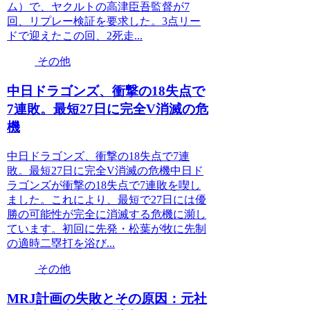
ム）で、ヤクルトの高津臣吾監督が7
回、リプレー検証を要求した。3点リー
ドで迎えたこの回、2死走...
その他
中日ドラゴンズ、衝撃の18失点で
7連敗。最短27日に完全V消滅の危
機
中日ドラゴンズ、衝撃の18失点で7連
敗。最短27日に完全V消滅の危機中日ド
ラゴンズが衝撃の18失点で7連敗を喫し
ました。これにより、最短で27日には優
勝の可能性が完全に消滅する危機に瀕し
ています。初回に先発・松葉が牧に先制
の適時二塁打を浴び...
その他
MRJ計画の失敗とその原因：元社