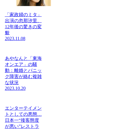
「家政婦のミタ」
出演の忽那汐里、
12年後の驚きの変
貌
2023.11.08
あやなんと「東海
オンエア」の騒
動：離婚とパニッ
ク障害が絡む複雑
な状況
2023.10.20
エンターテイメン
トとしての悪態…
日本一“接客態度
が悪い”レストラ