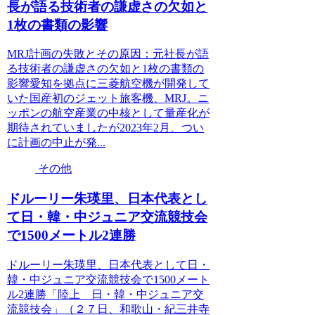
長が語る技術者の謙虚さの欠如と
1枚の書類の影響
MRJ計画の失敗とその原因：元社長が語
る技術者の謙虚さの欠如と1枚の書類の
影響愛知を拠点に三菱航空機が開発して
いた国産初のジェット旅客機、MRJ。ニ
ッポンの航空産業の中核として量産化が
期待されていましたが2023年2月、つい
に計画の中止が発...
その他
ドルーリー朱瑛里、日本代表とし
て日・韓・中ジュニア交流競技会
で1500メートル2連勝
ドルーリー朱瑛里、日本代表として日・
韓・中ジュニア交流競技会で1500メート
ル2連勝「陸上 日・韓・中ジュニア交
流競技会」（２７日、和歌山・紀三井寺