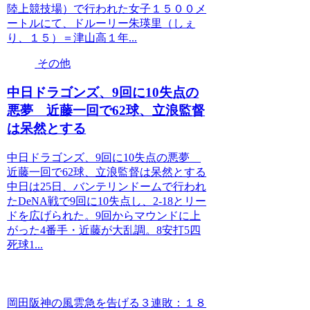
陸上競技場）で行われた女子１５００メ
ートルにて、ドルーリー朱瑛里（しぇ
り、１５）＝津山高１年...
その他
中日ドラゴンズ、9回に10失点の
悪夢 近藤一回で62球、立浪監督
は呆然とする
中日ドラゴンズ、9回に10失点の悪夢
近藤一回で62球、立浪監督は呆然とする
中日は25日、バンテリンドームで行われ
たDeNA戦で9回に10失点し、2-18とリー
ドを広げられた。9回からマウンドに上
がった4番手・近藤が大乱調。8安打5四
死球1...
岡田阪神の風雲急を告げる３連敗：１８