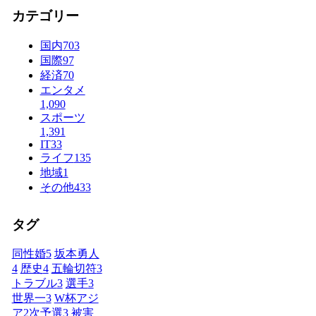
カテゴリー
国内
703
国際
97
経済
70
エンタメ
1,090
スポーツ
1,391
IT
33
ライフ
135
地域
1
その他
433
タグ
同性婚
5
坂本勇人
4
歴史
4
五輪切符
3
トラブル
3
選手
3
世界一
3
W杯アジ
ア2次予選
3
被害