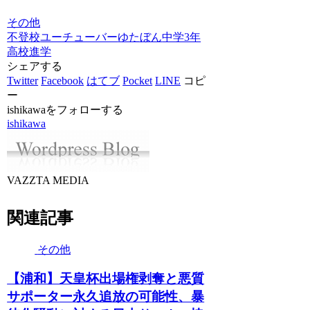
その他
不登校
ユーチューバー
ゆたぼん
中学3年
高校進学
シェアする
Twitter
Facebook
はてブ
Pocket
LINE
コピ
ー
ishikawaをフォローする
ishikawa
VAZZTA MEDIA
関連記事
その他
【浦和】天皇杯出場権剥奪と悪質
サポーター永久追放の可能性、暴