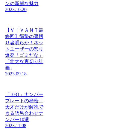
ンの新鮮な魅力
2023.10.20
【ＶＩＶＡＮＴ最
終回】衝撃の裏切
り者明らか！ネッ
トユーザーの怒り
爆発「ゴミだな」
「壮大な裏切り計
画」
2023.09.18
「1031」ナンバー
プレートの秘密！
天才だけが解読で
きる語呂合わせナ
ンバー10選
2023.11.08