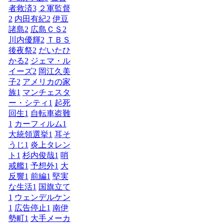
者救済
3
２軍監督
2
内田有紀
2
伊豆
諸島
2
広島ＣＳ
2
川内優輝
2
ＴＢＳ
後夜祭
2
だいたひ
かる
2
ジェマ・ル
イーズ
2
岡江久美
子
2
アメリカの家
族
1
マンチェスタ
ー・シティ
1
起死
回生
1
自転車盗難
1
カーフィルム
1
大統領選挙
1
耳そ
うじ
1
炎上タレン
ト
1
杉内俊哉
1
哨
戒艦
1
予想外
1
大
反響
1
前編
1
堅実
な生活
1
国旗立て
1
ウェンデルケン
1
広告停止
1
南伊
勢町
1
大手メーカ