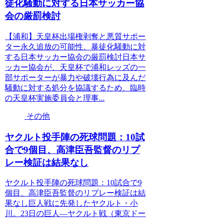
徒化騒動に対する日本サッカー協
会の厳罰検討
【浦和】天皇杯出場権剥奪と悪質サポー
ター永久追放の可能性、暴徒化騒動に対
する日本サッカー協会の厳罰検討日本サ
ッカー協会が、天皇杯で浦和レッズの一
部サポーターが暴力や破壊行為に及んだ
騒動に対する処分を協議するため、臨時
の天皇杯実施委員会と理事...
その他
ヤクルト投手陣の死球問題：10試
合で9個目、高津臣吾監督のリプ
レー検証は結果なし
ヤクルト投手陣の死球問題：10試合で9
個目、高津臣吾監督のリプレー検証は結
果なし巨人戦に先発したヤクルト・小
川。23日の巨人―ヤクルト戦（東京ドー