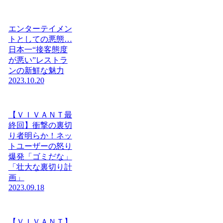
エンターテイメン
トとしての悪態…
日本一“接客態度
が悪い”レストラ
ンの新鮮な魅力
2023.10.20
【ＶＩＶＡＮＴ最
終回】衝撃の裏切
り者明らか！ネッ
トユーザーの怒り
爆発「ゴミだな」
「壮大な裏切り計
画」
2023.09.18
【ＶＩＶＡＮＴ】