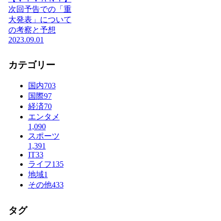
次回予告での「重
大発表」について
の考察と予想
2023.09.01
カテゴリー
国内
703
国際
97
経済
70
エンタメ
1,090
スポーツ
1,391
IT
33
ライフ
135
地域
1
その他
433
タグ