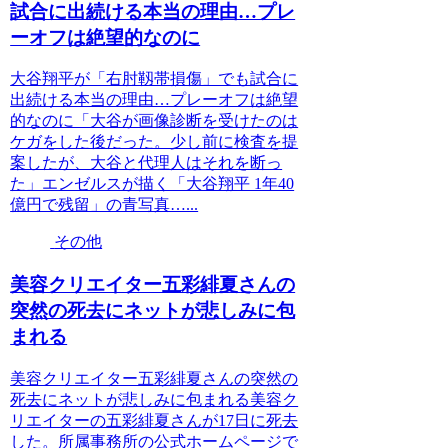
試合に出続ける本当の理由…プレ
ーオフは絶望的なのに
大谷翔平が「右肘靱帯損傷」でも試合に
出続ける本当の理由…プレーオフは絶望
的なのに「大谷が画像診断を受けたのは
ケガをした後だった。少し前に検査を提
案したが、大谷と代理人はそれを断っ
た」エンゼルスが描く「大谷翔平 1年40
億円で残留」の青写真…...
その他
美容クリエイター五彩緋夏さんの
突然の死去にネットが悲しみに包
まれる
美容クリエイター五彩緋夏さんの突然の
死去にネットが悲しみに包まれる美容ク
リエイターの五彩緋夏さんが17日に死去
した。所属事務所の公式ホームページで