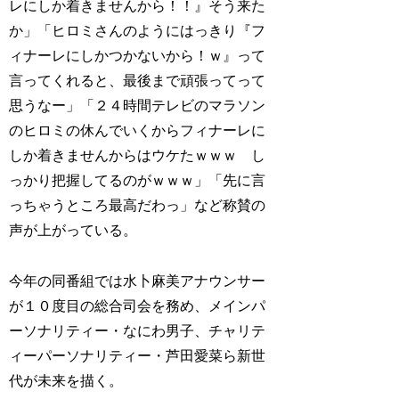
レにしか着きませんから！！』そう来た
か」「ヒロミさんのようにはっきり『フ
ィナーレにしかつかないから！ｗ』って
言ってくれると、最後まで頑張ってって
思うなー」「２４時間テレビのマラソン
のヒロミの休んでいくからフィナーレに
しか着きませんからはウケたｗｗｗ し
っかり把握してるのがｗｗｗ」「先に言
っちゃうところ最高だわっ」など称賛の
声が上がっている。
今年の同番組では水卜麻美アナウンサー
が１０度目の総合司会を務め、メインパ
ーソナリティー・なにわ男子、チャリテ
ィーパーソナリティー・芦田愛菜ら新世
代が未来を描く。