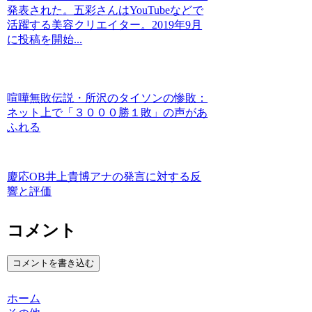
発表された。五彩さんはYouTubeなどで
活躍する美容クリエイター。2019年9月
に投稿を開始...
喧嘩無敗伝説・所沢のタイソンの惨敗：
ネット上で「３０００勝１敗」の声があ
ふれる
慶応OB井上貴博アナの発言に対する反
響と評価
コメント
コメントを書き込む
ホーム