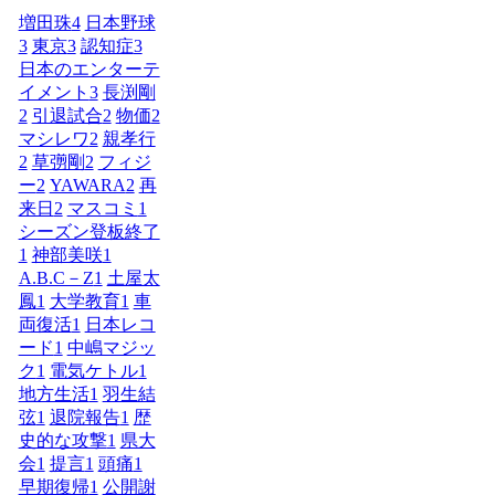
増田珠
4
日本野球
3
東京
3
認知症
3
日本のエンターテ
イメント
3
長渕剛
2
引退試合
2
物価
2
マシレワ
2
親孝行
2
草彅剛
2
フィジ
ー
2
YAWARA
2
再
来日
2
マスコミ
1
シーズン登板終了
1
神部美咲
1
A.B.C－Z
1
土屋太
鳳
1
大学教育
1
車
両復活
1
日本レコ
ード
1
中嶋マジッ
ク
1
電気ケトル
1
地方生活
1
羽生結
弦
1
退院報告
1
歴
史的な攻撃
1
県大
会
1
提言
1
頭痛
1
早期復帰
1
公開謝