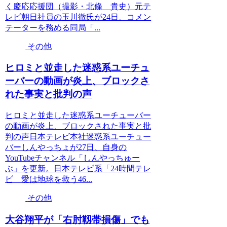
く慶応応援団（撮影・北條 貴史）元テ
レビ朝日社員の玉川徹氏が24日、コメン
テーターを務める同局「...
その他
ヒロミと並走した迷惑系ユーチュ
ーバーの動画が炎上、ブロックさ
れた事実と批判の声
ヒロミと並走した迷惑系ユーチューバー
の動画が炎上、ブロックされた事実と批
判の声日本テレビ本社迷惑系ユーチュー
バーしんやっちょが27日、自身の
YouTubeチャンネル「しんやっちゅー
ぶ」を更新。日本テレビ系「24時間テレ
ビ 愛は地球を救う46...
その他
大谷翔平が「右肘靱帯損傷」でも