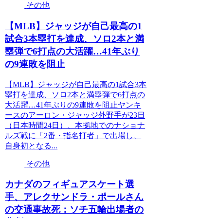
その他
【MLB】ジャッジが自己最高の1
試合3本塁打を達成、ソロ2本と満
塁弾で6打点の大活躍…41年ぶり
の9連敗を阻止
【MLB】ジャッジが自己最高の1試合3本
塁打を達成、ソロ2本と満塁弾で6打点の
大活躍…41年ぶりの9連敗を阻止ヤンキ
ースのアーロン・ジャッジ外野手が23日
（日本時間24日）、本拠地でのナショナ
ルズ戦に「2番・指名打者」で出場し、
自身初となる...
その他
カナダのフィギュアスケート選
手、アレクサンドラ・ポールさん
の交通事故死：ソチ五輪出場者の