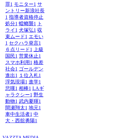
罪
1
モニター
1
サ
ントリー新浪社長
1
指導者資格停止
処分
1
蟷螂襲
1
ト
ライ
1
犬塚弘
1
収
束ムード
1
エモい
1
セクハラ発言
1
６点リード
1
上級
国民
1
営業休止
1
スマホ利用
1
格差
社会
1
ゴールデン
進出
1
１位入札
1
浮気現場
1
進学
1
悲嘆
1
相棒
1
LAギ
ャラクシー
1
野生
動物
1
武内夏暉
1
間瀬翔太
1
地元
1
車中生活者
1
中
大・西舘勇陽
1
VAZZTA MEDIA