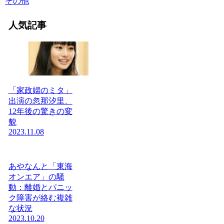
その他
人気記事
「家政婦のミタ」
出演の忽那汐里、
12年後の驚きの変
貌
2023.11.08
あやなんと「東海
オンエア」の騒
動：離婚とパニッ
ク障害が絡む複雑
な状況
2023.10.20