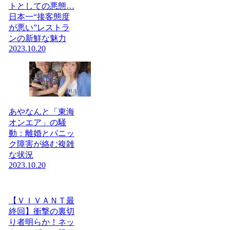
トとしての悪態…
日本一“接客態度
が悪い”レストラ
ンの新鮮な魅力
2023.10.20
あやなんと「東海
オンエア」の騒
動：離婚とパニッ
ク障害が絡む複雑
な状況
2023.10.20
【ＶＩＶＡＮＴ最
終回】衝撃の裏切
り者明らか！ネッ