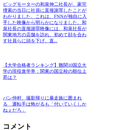
ビッグモーターの和泉伸二社長が、家宅
捜索の当日に社員に直接謝罪したことが
わかりました。これは、FNNが独自に入
手した映像から明らかになりました。和
泉社長の直接謝罪映像には、和泉社長が
関東地方の店舗を訪れ、初めて顔を合わ
す社員らに頭を下げ、直...
【大学合格者ランキング】難関10国立大
学の現役進学率：関東の国立校の順位上
昇は？
バン仲村、撮影帰りに暴走族に囲まれ
る 運転手は怖がるも「付いていくしか
ねぇだろ」
コメント