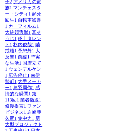
子
2
アメリカの家
族
1
マンチェスタ
ー・シティ
1
起死
回生
1
自転車盗難
1
カーフィルム
1
大統領選挙
1
耳そ
うじ
1
炎上タレン
ト
1
杉内俊哉
1
哨
戒艦
1
予想外
1
大
反響
1
前編
1
堅実
な生活
1
国旗立て
1
ウェンデルケン
1
広告停止
1
南伊
勢町
1
大手メーカ
ー
1
鳥羽周作
1
感
情的な瞬間
1
第
113回
1
業者撤退
1
修復提言
1
ファン
ビジネス
1
岩崎亜
久竜
1
集中力
1
新
大型プロジェクト
1
工事停止
1
日本