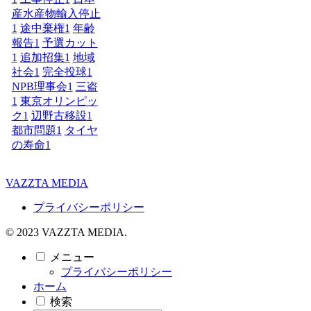
産水産物輸入停止
1
途中棄権
1
年齢
報告
1
予選カット
1
追加招集
1
地域
社会
1
完全投球
1
NPB理事会
1
三盗
1
東京オリンピッ
ク
1
辺野古移設
1
都市問題
1
タイヤ
の寿命
1
VAZZTA MEDIA
プライバシーポリシー
© 2023 VAZZTA MEDIA.
メニュー
プライバシーポリシー
ホーム
検索