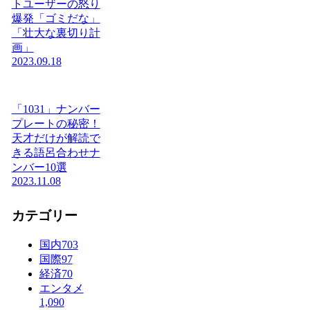
トユーザーの怒り
爆発「ゴミだな」
「壮大な裏切り計
画」
2023.09.18
「1031」ナンバー
プレートの秘密！
天才だけが解読で
きる語呂合わせナ
ンバー10選
2023.11.08
カテゴリー
国内
703
国際
97
経済
70
エンタメ
1,090