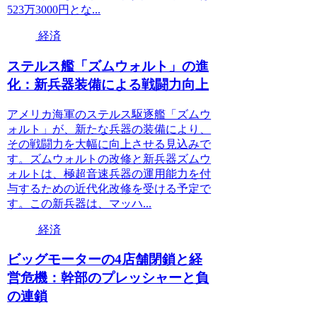
523万3000円とな...
経済
ステルス艦「ズムウォルト」の進
化：新兵器装備による戦闘力向上
アメリカ海軍のステルス駆逐艦「ズムウ
ォルト」が、新たな兵器の装備により、
その戦闘力を大幅に向上させる見込みで
す。ズムウォルトの改修と新兵器ズムウ
ォルトは、極超音速兵器の運用能力を付
与するための近代化改修を受ける予定で
す。この新兵器は、マッハ...
経済
ビッグモーターの4店舗閉鎖と経
営危機：幹部のプレッシャーと負
の連鎖