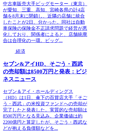
中古車販売大手ビッグモーター（東京）
が愛知、三重、高知、宮崎各県の計4店
舗を8月末に閉鎖し、近隣の店舗に統合
したことが2日、分かった。同社は自動
車保険の保険金不正請求問題で経営が悪
化しており、関係者によると、店舗統廃
合は合理化の一環。ビッグ...
経済
セブン&アイHD、そごう・西武
の売却額は8500万円と発表：ビジ
ネスニュース
セブン＆アイ・ホールディングス
（HD）は1日、傘下の百貨店大手「そご
う・西武」の米投資ファンドへの売却が
完了したと発表した。実質的な売却額は
8500万円となる見込み。企業価値は約
2200億円と算定したが、そごう・西武な
どが抱える負債額などを...