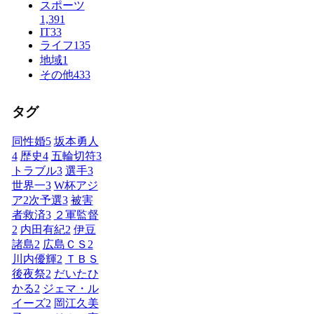
スポーツ
1,391
IT
33
ライフ
135
地域
1
その他
433
タグ
同性婚
5
坂本勇人
4
歴史
4
五輪切符
3
トラブル
3
選手
3
世界一
3
W杯アジ
ア2次予選
3
被害
者救済
3
２軍監督
2
内田有紀
2
伊豆
諸島
2
広島ＣＳ
2
川内優輝
2
ＴＢＳ
後夜祭
2
だいたひ
かる
2
ジェマ・ル
イーズ
2
岡江久美