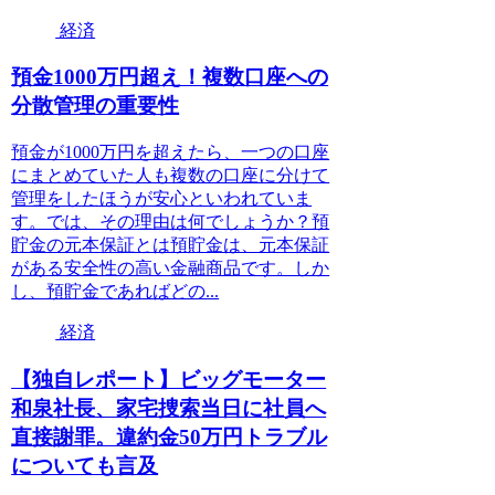
経済
預金1000万円超え！複数口座への
分散管理の重要性
預金が1000万円を超えたら、一つの口座
にまとめていた人も複数の口座に分けて
管理をしたほうが安心といわれていま
す。では、その理由は何でしょうか？預
貯金の元本保証とは預貯金は、元本保証
がある安全性の高い金融商品です。しか
し、預貯金であればどの...
経済
【独自レポート】ビッグモーター
和泉社長、家宅捜索当日に社員へ
直接謝罪。違約金50万円トラブル
についても言及