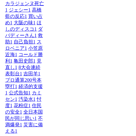
カラジェンヌ死亡
1
ジェシー
1
高橋
藍の反応
1
買い占
め
1
大阪の味
1
ほ
しのディスコ
1
ダ
バディーさん
1
救
助
1
自己負担
1
ス
ロベニア
1
小笠原
近海
1
コールド勝
利
1
亀田史郎
1
見
直し
1
8大会連続
表彰台
1
吉田羊
1
プロ通算200号本
塁打
1
経済的支援
1
公式告知
1
カミ
セン
1
汚染水
1
忖
度
1
花粉症
1
住民
の安全
1
全日本国
民が同じ思い
1
不
満爆発
1
災害に備
える
1