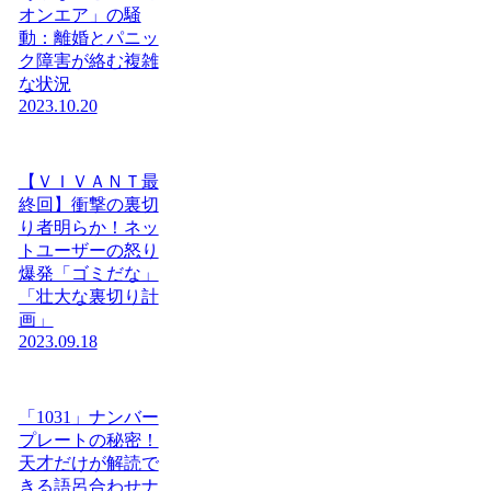
オンエア」の騒
動：離婚とパニッ
ク障害が絡む複雑
な状況
2023.10.20
【ＶＩＶＡＮＴ最
終回】衝撃の裏切
り者明らか！ネッ
トユーザーの怒り
爆発「ゴミだな」
「壮大な裏切り計
画」
2023.09.18
「1031」ナンバー
プレートの秘密！
天才だけが解読で
きる語呂合わせナ