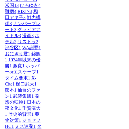
米国
13
ひろゆき
4
難病
4
RIZIN
3
和
田アキ子
3
戦力構
想
3
ナンバープレ
ート
3
グラビアア
イドル
3
漫画
3
ホ
テル
2
リストラ
2
渋谷区
1
WA謝罪
1
おにぎり君
1
錦鯉
1
1974年以来の優
勝
1
激変
1
ホッパ
ーorエスケープ
1
タイム要求
1
X-
Cite
1
樋口武大
1
熊本
1
仙台のファ
ン
1
武装集団
1
発
想の転換
1
日本の
夜文化
1
千賀滉大
1
歴史的背景
1
薬
物対策
1
ジョセフ
HC
1
ミス連発
1
タ