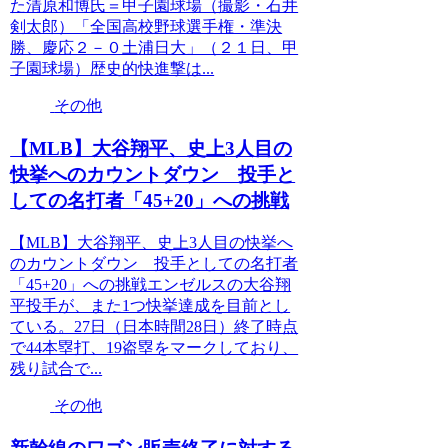
た清原和博氏＝甲子園球場（撮影・石井
剣太郎）「全国高校野球選手権・準決
勝、慶応２－０土浦日大」（２１日、甲
子園球場）歴史的快進撃は...
その他
【MLB】大谷翔平、史上3人目の
快挙へのカウントダウン 投手と
しての名打者「45+20」への挑戦
【MLB】大谷翔平、史上3人目の快挙へ
のカウントダウン 投手としての名打者
「45+20」への挑戦エンゼルスの大谷翔
平投手が、また1つ快挙達成を目前とし
ている。27日（日本時間28日）終了時点
で44本塁打、19盗塁をマークしており、
残り試合で...
その他