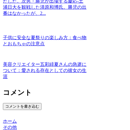
たした。次男・勝児が出場する慶応-土
浦日大を観戦した清原和博氏。勝児の出
番はなかったが、2...
子供に安全な夏祭りの楽しみ方：食べ物
とおもちゃの注意点
美容クリエイター五彩緋夏さんの急逝に
ついて：愛される存在としての彼女の生
涯
コメント
コメントを書き込む
ホーム
その他