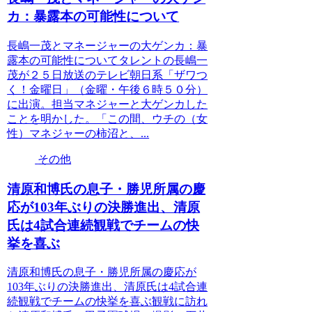
カ：暴露本の可能性について
長嶋一茂とマネージャーの大ゲンカ：暴
露本の可能性についてタレントの長嶋一
茂が２５日放送のテレビ朝日系「ザワつ
く！金曜日」（金曜・午後６時５０分）
に出演。担当マネジャーと大ゲンカした
ことを明かした。「この間、ウチの（女
性）マネジャーの柿沼と、...
その他
清原和博氏の息子・勝児所属の慶
応が103年ぶりの決勝進出、清原
氏は4試合連続観戦でチームの快
挙を喜ぶ
清原和博氏の息子・勝児所属の慶応が
103年ぶりの決勝進出、清原氏は4試合連
続観戦でチームの快挙を喜ぶ観戦に訪れ