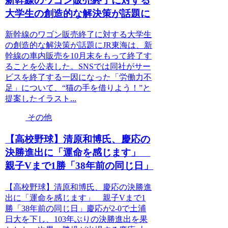
新幹線のワゴン販売終了に対する
大学生の創造的な解決策が話題に
新幹線のワゴン販売終了に対する大学生
の創造的な解決策が話題にJR東海は、新
幹線の車内販売を10月末をもって終了す
ることを公表した。SNSでは同社がサー
ビスを終了する一因になった「労働力不
足」について、“猫の手を借りよう！”と
提案したイラスト...
その他
【高校野球】清原和博氏、慶応の
決勝進出に「運命を感じます」
親子Vまで1勝「38年前の同じ日」
【高校野球】清原和博氏、慶応の決勝進
出に「運命を感じます」 親子Vまで1
勝「38年前の同じ日」慶応が2-0で土浦
日大を下し、103年ぶりの決勝進出を果