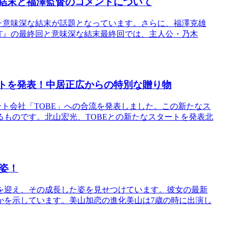
な結末と福澤監督のコメントについて
せた意味深な結末が話題となっています。さらに、福澤克雄
NT』の最終回と意味深な結末最終回では、主人公・乃木
ートを発表！中居正広からの特別な贈り物
イメント会社「TOBE」への合流を発表しました。この新たなス
ものです。北山宏光、TOBEとの新たなスタートを発表北
姿！
を迎え、その成長した姿を見せつけています。彼女の最新
かを示しています。美山加恋の進化美山は7歳の時に出演し