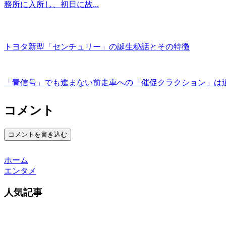
務所に入所し、初日に故...
トヨタ新型「センチュリー」の誕生秘話とその特徴
「青信号」でも進まない前走車への「催促クラクション」は
コメント
コメントを書き込む
ホーム
エンタメ
人気記事