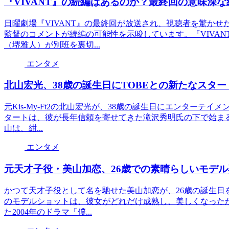
『VIVANT』の続編はあるのか？最終回の意味深
日曜劇場『VIVANT』の最終回が放送され、視聴者を驚か
監督のコメントが続編の可能性を示唆しています。『VIVA
（堺雅人）が別班を裏切...
エンタメ
北山宏光、38歳の誕生日にTOBEとの新たなスタ
元Kis-My-Ft2の北山宏光が、38歳の誕生日にエンターテ
タートは、彼が長年信頼を寄せてきた滝沢秀明氏の下で始まる
山は、紺...
エンタメ
元天才子役・美山加恋、26歳での素晴らしいモデル
かつて天才子役として名を馳せた美山加恋が、26歳の誕生日
のモデルショットは、彼女がどれだけ成熟し、美しくなった
た2004年のドラマ「僕...