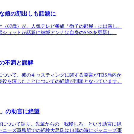
な娘の顔出しも話題に
ナ（67歳）が、人気テレビ番組「徹子の部屋」に出演し、
ショットが話題に結城アンナは自身のSNSを更新し、
の不満と誤解
ついて、彼のキャスティングに関する発言がTBS局内か
長役を演じたことについての経緯が問題となっています。
ろ」の助言に絶望
被害について語り、先輩からの「我慢しろ」という助言に絶
ニーズ事務所での経験大島氏は13歳の時にジャニーズ事