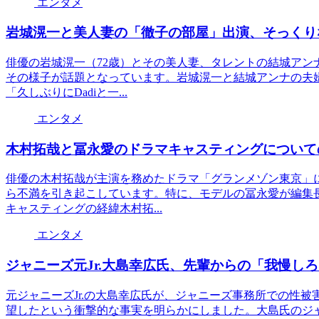
エンタメ
岩城滉一と美人妻の「徹子の部屋」出演、そっくり
俳優の岩城滉一（72歳）とその美人妻、タレントの結城アン
その様子が話題となっています。岩城滉一と結城アンナの夫婦
「久しぶりにDadiと一...
エンタメ
木村拓哉と冨永愛のドラマキャスティングについて
俳優の木村拓哉が主演を務めたドラマ「グランメゾン東京」に
ら不満を引き起こしています。特に、モデルの冨永愛が編集
キャスティングの経緯木村拓...
エンタメ
ジャニーズ元Jr.大島幸広氏、先輩からの「我慢し
元ジャニーズJr.の大島幸広氏が、ジャニーズ事務所での性
望したという衝撃的な事実を明らかにしました。大島氏のジャ