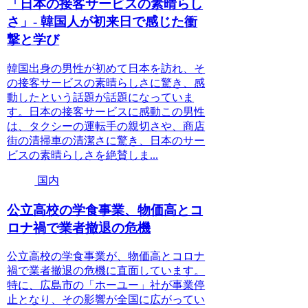
「日本の接客サービスの素晴らし
さ」- 韓国人が初来日で感じた衝
撃と学び
韓国出身の男性が初めて日本を訪れ、そ
の接客サービスの素晴らしさに驚き、感
動したという話題が話題になっていま
す。日本の接客サービスに感動この男性
は、タクシーの運転手の親切さや、商店
街の清掃車の清潔さに驚き、日本のサー
ビスの素晴らしさを絶賛しま...
国内
公立高校の学食事業、物価高とコ
ロナ禍で業者撤退の危機
公立高校の学食事業が、物価高とコロナ
禍で業者撤退の危機に直面しています。
特に、広島市の「ホーユー」社が事業停
止となり、その影響が全国に広がってい