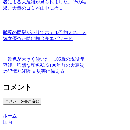
者による大混雑が見られました。その結
果、大量のゴミが山中に捨...
武尊の両親がパリでホテル予約ミス、人
気女優杏が助け舞台裏エピソード
「景色が大きく傾いた」106歳の現役理
容師、強烈な印象残る100年前の大震災
の記憶と経験 ＃災害に備える
コメント
コメントを書き込む
ホーム
国内