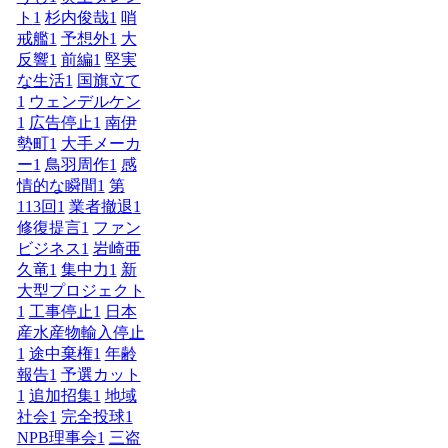
ト
1
杉内俊哉
1
哨
戒艦
1
予想外
1
大
反響
1
前編
1
堅実
な生活
1
国旗立て
1
ウェンデルケン
1
広告停止
1
南伊
勢町
1
大手メーカ
ー
1
鳥羽周作
1
感
情的な瞬間
1
第
113回
1
業者撤退
1
修復提言
1
ファン
ビジネス
1
岩崎亜
久竜
1
集中力
1
新
大型プロジェクト
1
工事停止
1
日本
産水産物輸入停止
1
途中棄権
1
年齢
報告
1
予選カット
1
追加招集
1
地域
社会
1
完全投球
1
NPB理事会
1
三盗