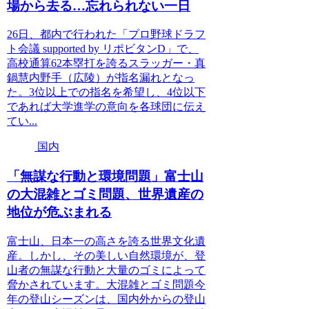
場から去る…忘れられない一日
26日、都内で行われた「プロ野球ドラフ
ト会議 supported by リポビタンD」で、
高校通算62本塁打を誇るスラッガー・真
鍋慧内野手（広陵）が指名漏れとなっ
た。3位以上での指名を希望し、4位以下
であれば大学進学の意向を各球団に伝え
てい...
国内
「無謀な行動と環境問題」富士山
の大混雑とゴミ問題、世界遺産の
地位が危ぶまれる
富士山、日本一の高さを誇る世界文化遺
産。しかし、その美しい自然環境が、登
山者の無謀な行動と大量のゴミによって
脅かされています。大混雑とゴミ問題今
年の登山シーズンは、国内外からの登山