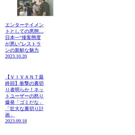
エンターテイメン
トとしての悪態…
日本一“接客態度
が悪い”レストラ
ンの新鮮な魅力
2023.10.20
【ＶＩＶＡＮＴ最
終回】衝撃の裏切
り者明らか！ネッ
トユーザーの怒り
爆発「ゴミだな」
「壮大な裏切り計
画」
2023.09.18