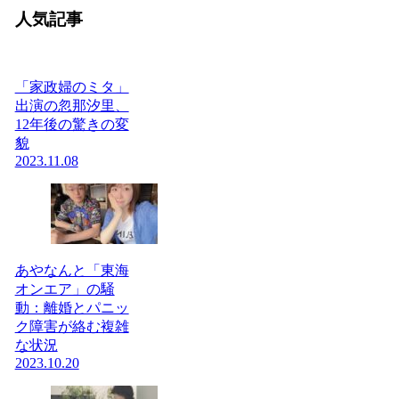
人気記事
「家政婦のミタ」
出演の忽那汐里、
12年後の驚きの変
貌
2023.11.08
あやなんと「東海
オンエア」の騒
動：離婚とパニッ
ク障害が絡む複雑
な状況
2023.10.20