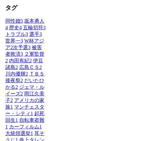
タグ
同性婚
5
坂本勇人
4
歴史
4
五輪切符
3
トラブル
3
選手
3
世界一
3
W杯アジ
ア2次予選
3
被害
者救済
3
２軍監督
2
内田有紀
2
伊豆
諸島
2
広島ＣＳ
2
川内優輝
2
ＴＢＳ
後夜祭
2
だいたひ
かる
2
ジェマ・ル
イーズ
2
岡江久美
子
2
アメリカの家
族
1
マンチェスタ
ー・シティ
1
起死
回生
1
自転車盗難
1
カーフィルム
1
大統領選挙
1
耳そ
うじ
1
炎上タレン