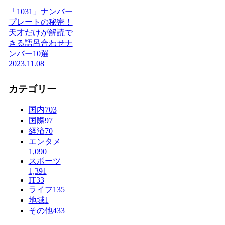
「1031」ナンバー
プレートの秘密！
天才だけが解読で
きる語呂合わせナ
ンバー10選
2023.11.08
カテゴリー
国内
703
国際
97
経済
70
エンタメ
1,090
スポーツ
1,391
IT
33
ライフ
135
地域
1
その他
433