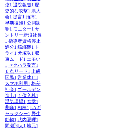
弦
1
退院報告
1
歴
史的な攻撃
1
県大
会
1
提言
1
頭痛
1
早期復帰
1
公開謝
罪
1
モニター
1
サ
ントリー新浪社長
1
指導者資格停止
処分
1
蟷螂襲
1
ト
ライ
1
犬塚弘
1
収
束ムード
1
エモい
1
セクハラ発言
1
６点リード
1
上級
国民
1
営業休止
1
スマホ利用
1
格差
社会
1
ゴールデン
進出
1
１位入札
1
浮気現場
1
進学
1
悲嘆
1
相棒
1
LAギ
ャラクシー
1
野生
動物
1
武内夏暉
1
間瀬翔太
1
地元
1