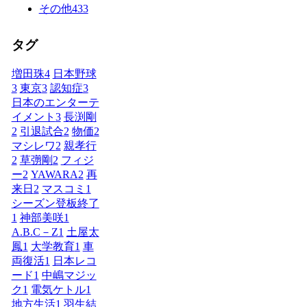
その他
433
タグ
増田珠
4
日本野球
3
東京
3
認知症
3
日本のエンターテ
イメント
3
長渕剛
2
引退試合
2
物価
2
マシレワ
2
親孝行
2
草彅剛
2
フィジ
ー
2
YAWARA
2
再
来日
2
マスコミ
1
シーズン登板終了
1
神部美咲
1
A.B.C－Z
1
土屋太
鳳
1
大学教育
1
車
両復活
1
日本レコ
ード
1
中嶋マジッ
ク
1
電気ケトル
1
地方生活
1
羽生結