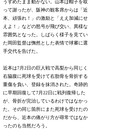
うずめたまま動かない。山本は帽子を取
って謝ったが、阪神の観客席からは「近
本、頑張れ！」の激励と「ええ加減にせ
えよ！」などの怒号が飛び交い、異様な
雰囲気となった。しばらく様子を見てい
た岡田監督は憮然とした表情で球審に選
手交代を告げた。
近本は7月2日の巨人戦で高梨から同じく
右脇腹に死球を受けて右肋骨を骨折する
重傷を負い、登録を抹消された。奇跡的
に早期回復して7月22日に戦列復帰した
が、骨折が完治しているわけではなかっ
た。その同じ箇所にまた死球を受けたの
だから、近本の痛がり方が尋常ではなか
ったのも当然だろう。