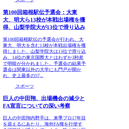
第100回箱根駅伝予選会：大東
大、明大ら13校が本戦出場権を獲
得、山梨学院大が13位で滑り込み
第100回箱根駅伝の予選会が行われ、大
東大、明大を含む13校が本戦出場権を獲
得しました。山梨学院大は13位で滑り込
み、14位の東京国際大とはわずか3秒差
で明暗が分かれました。予選会の結果予
選会は関東以外の大学にも門戸が開か
れ、史上最多の57...
スポーツ
巨人の中田翔、出場機会の減少と
FA宣言についての深い考察
巨人の中田翔内野手は、来季プロ17年目
を迎えるにあたり、海外FA権を行使す