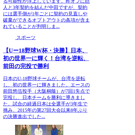
る可能性が浮上しています。昨オフに巨
人と3年契約を結んだ中田ですが、契約
には選手側が1年ごとに契約の見直しや
破棄ができるオプトアウトの条項が含ま
れていることが判明しま...
スポーツ
【Uー18野球W杯・決勝】日本、
初の世界一に輝く！台湾を逆転、
前田の完投で勝利
日本のU-18野球チームが、台湾を逆転
し、初の世界一に輝きました。エースの
前田悠伍投手（大阪桐蔭）が7回1失点で
完投し、日本チームを勝利に導きまし
た。試合の経過日本は全選手が3年生で
挑み、2015年の第27回大会以来8年ぶり
の決勝進出でした...