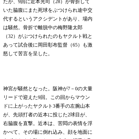
たが、9回に近本光司（28）が骨折して
いた脇腹にまた死球をぶつけられ途中交
代するというアクシデントがあり、場内
は騒然。骨折で離脱中の梅野隆太郎
（32）がぶつけられたのもヤクルト戦と
あって試合後に岡田彰布監督（65）も激
怒して苦言を呈した。
神宮が騒然となった。阪神が7－0の大量
リードで迎えた9回。この回からマウン
ドに上がったヤクルト3番手の左腕山本
が、先頭打者の近本に投じた2球目が、
右脇腹を直撃。近本は、苦悶の表情を浮
かべて、その場に倒れ込み、顔を地面に