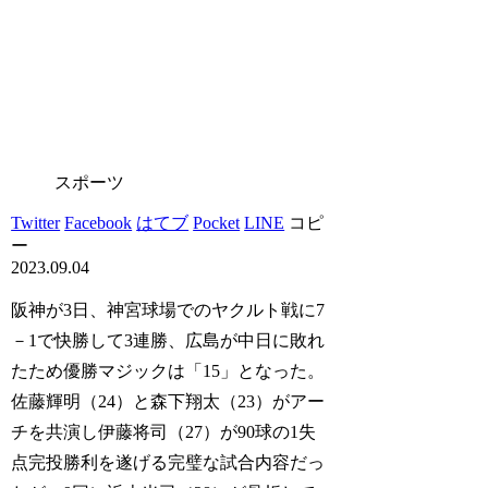
スポーツ
Twitter
Facebook
はてブ
Pocket
LINE
コピ
ー
2023.09.04
阪神が3日、神宮球場でのヤクルト戦に7
－1で快勝して3連勝、広島が中日に敗れ
たため優勝マジックは「15」となった。
佐藤輝明（24）と森下翔太（23）がアー
チを共演し伊藤将司（27）が90球の1失
点完投勝利を遂げる完璧な試合内容だっ