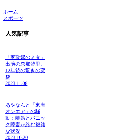
ホーム
スポーツ
人気記事
「家政婦のミタ」
出演の忽那汐里、
12年後の驚きの変
貌
2023.11.08
あやなんと「東海
オンエア」の騒
動：離婚とパニッ
ク障害が絡む複雑
な状況
2023.10.20