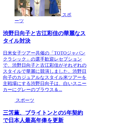
スポ
ーツ
渋野日向子と古江彩佳の華麗なス
タイル対決
日米女子ツアー共催の「TOTOジャパン
クラシック」の選手歓迎レセプション
で、渋野日向子と古江彩佳がそれぞれの
スタイルで華麗に競演しました。渋野日
向子のカジュアルなスタイル米ツアーを
主戦場にする渋野日向子は、白いスニー
カーにグレーのブラウス＆...
スポーツ
三笘薫、ブライトンとの5年契約
で日本人最高年俸を更新