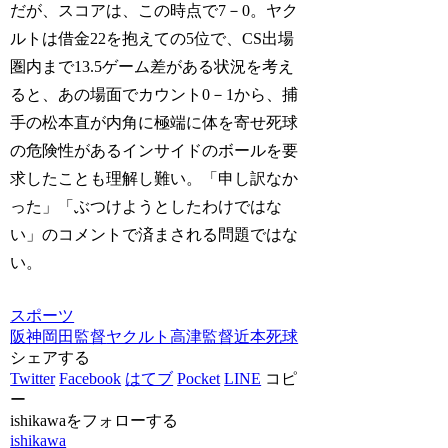
だが、スコアは、この時点で7－0。ヤク
ルトは借金22を抱えての5位で、CS出場
圏内まで13.5ゲーム差がある状況を考え
ると、あの場面でカウント0－1から、捕
手の松本直が内角に極端に体を寄せ死球
の危険性があるインサイドのボールを要
求したことも理解し難い。「申し訳なか
った」「ぶつけようとしたわけではな
い」のコメントで済まされる問題ではな
い。
スポーツ
阪神
岡田監督
ヤクルト
高津監督
近本死球
シェアする
Twitter
Facebook
はてブ
Pocket
LINE
コピ
ー
ishikawaをフォローする
ishikawa