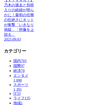
【ＶＩＶＡＮＴ】
乃木の過去と別班
入りの経緯が明ら
かに！最初の任務
の壮絶さにネット
が衝撃「いきなり
地獄」「想像を上
回る」
2023.09.03
カテゴリー
国内
703
国際
97
経済
70
エンタメ
1,090
スポーツ
1,391
IT
33
ライフ
135
地域
1