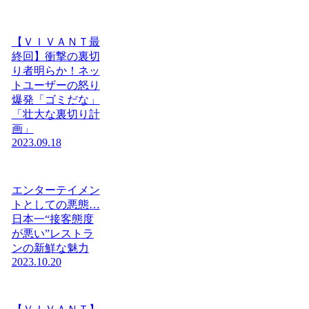
【ＶＩＶＡＮＴ最
終回】衝撃の裏切
り者明らか！ネッ
トユーザーの怒り
爆発「ゴミだな」
「壮大な裏切り計
画」
2023.09.18
エンターテイメン
トとしての悪態…
日本一“接客態度
が悪い”レストラ
ンの新鮮な魅力
2023.10.20