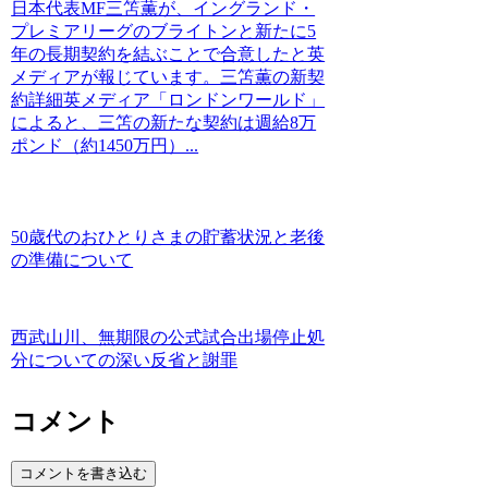
日本代表MF三笘薫が、イングランド・
プレミアリーグのブライトンと新たに5
年の長期契約を結ぶことで合意したと英
メディアが報じています。三笘薫の新契
約詳細英メディア「ロンドンワールド」
によると、三笘の新たな契約は週給8万
ポンド（約1450万円）...
50歳代のおひとりさまの貯蓄状況と老後
の準備について
西武山川、無期限の公式試合出場停止処
分についての深い反省と謝罪
コメント
コメントを書き込む