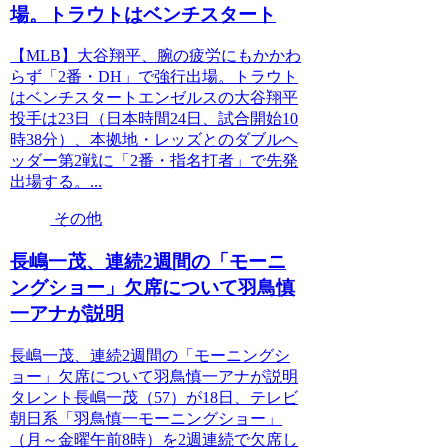
場。トラウトはベンチスタート
【MLB】大谷翔平、腕の疲労にもかかわ
らず「2番・DH」で強行出場。トラウト
はベンチスタートエンゼルスの大谷翔平
投手は23日（日本時間24日、試合開始10
時38分）、本拠地・レッズとのダブルヘ
ッダー第2戦に「2番・指名打者」で先発
出場する。...
その他
長嶋一茂、連続2週間の「モーニ
ングショー」欠席について羽鳥慎
一アナが説明
長嶋一茂、連続2週間の「モーニングシ
ョー」欠席について羽鳥慎一アナが説明
タレント長嶋一茂（57）が18日、テレビ
朝日系「羽鳥慎一モーニングショー」
（月～金曜午前8時）を2週連続で欠席し