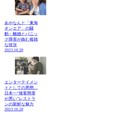
あやなんと「東海
オンエア」の騒
動：離婚とパニッ
ク障害が絡む複雑
な状況
2023.10.20
エンターテイメン
トとしての悪態…
日本一“接客態度
が悪い”レストラ
ンの新鮮な魅力
2023.10.20