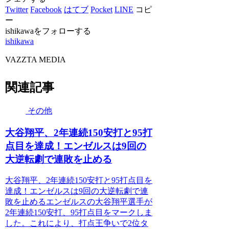
Twitter
Facebook
はてブ
Pocket
LINE
コピ
ー
ishikawaをフォローする
ishikawa
VAZZTA MEDIA
関連記事
その他
大谷翔平、2年連続150安打と95打
点目を達成！エンゼルスは9回の
大逆転劇で連敗を止める
大谷翔平、2年連続150安打と95打点目を
達成！エンゼルスは9回の大逆転劇で連
敗を止めるエンゼルスの大谷翔平選手が
2年連続150安打、95打点目をマークしま
した。これにより、打点王争いで2位タ