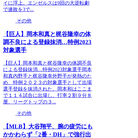
イに浮上。エンゼルスは9回の大逆転劇
で連敗を3で...
その他
【巨人】岡本和真と梶谷隆幸の体
調不良による登録抹消…特例2023
対象選手
【巨人】岡本和真と梶谷隆幸の体調不良
による登録抹消…特例2023対象選手岡本
和真内野手と梶谷隆幸外野手が発熱のた
め、特例２０２３の対象選手として出場
選手登録を抹消された。岡本和はここま
で１１４試合に出場し、打率２割９分８
厘、リーグトップの３...
その他
【MLB】大谷翔平、腕の疲労にも
かかわらず「2番・DH」で強行出