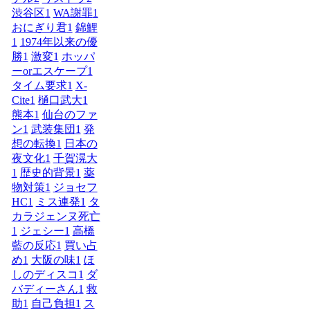
渋谷区
1
WA謝罪
1
おにぎり君
1
錦鯉
1
1974年以来の優
勝
1
激変
1
ホッパ
ーorエスケープ
1
タイム要求
1
X-
Cite
1
樋口武大
1
熊本
1
仙台のファ
ン
1
武装集団
1
発
想の転換
1
日本の
夜文化
1
千賀滉大
1
歴史的背景
1
薬
物対策
1
ジョセフ
HC
1
ミス連発
1
タ
カラジェンヌ死亡
1
ジェシー
1
高橋
藍の反応
1
買い占
め
1
大阪の味
1
ほ
しのディスコ
1
ダ
バディーさん
1
救
助
1
自己負担
1
ス