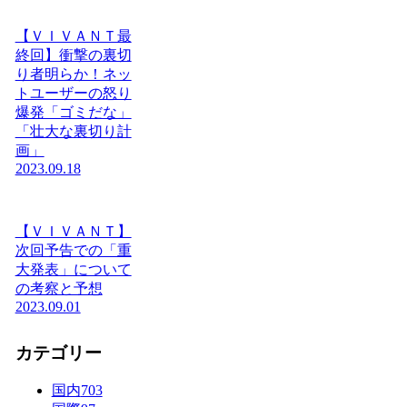
【ＶＩＶＡＮＴ最
終回】衝撃の裏切
り者明らか！ネッ
トユーザーの怒り
爆発「ゴミだな」
「壮大な裏切り計
画」
2023.09.18
【ＶＩＶＡＮＴ】
次回予告での「重
大発表」について
の考察と予想
2023.09.01
カテゴリー
国内
703