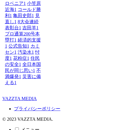
ロベニア
1
小笠原
近海
1
コールド勝
利
1
亀田史郎
1
見
直し
1
8大会連続
表彰台
1
吉田羊
1
プロ通算200号本
塁打
1
経済的支援
1
公式告知
1
カミ
セン
1
汚染水
1
忖
度
1
花粉症
1
住民
の安全
1
全日本国
民が同じ思い
1
不
満爆発
1
災害に備
える
1
VAZZTA MEDIA
プライバシーポリシー
© 2023 VAZZTA MEDIA.
メニュー