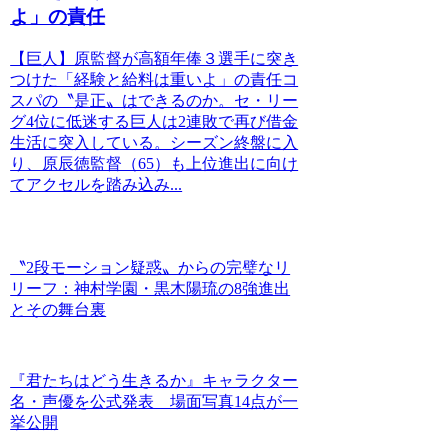
よ」の責任
【巨人】原監督が高額年俸３選手に突き
つけた「経験と給料は重いよ」の責任コ
スパの〝是正〟はできるのか。セ・リー
グ4位に低迷する巨人は2連敗で再び借金
生活に突入している。シーズン終盤に入
り、原辰徳監督（65）も上位進出に向け
てアクセルを踏み込み...
〝2段モーション疑惑〟からの完璧なリ
リーフ：神村学園・黒木陽琉の8強進出
とその舞台裏
『君たちはどう生きるか』キャラクター
名・声優を公式発表 場面写真14点が一
挙公開