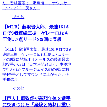
た。番組冒頭で、羽鳥慎一アナウンサー
（52）が「一茂さん...
その他
【MLB】藤浪晋太郎、最速161キ
ロで3者連続三振 ゲレーロJr.も
圧倒…7点リードの9回に登板
【MLB】藤浪晋太郎、最速161キロで3者
連続三振 ゲレーロJr.も圧倒…7点リー
ドの9回に登板オリオールズの藤浪晋太
郎投手が23日（日本時間24日）、本拠地
で行われたブルージェイズ戦の9回に救
援4番手としてマウンドに上がった。今
季49試合...
その他
【巨人】原監督が高額年俸３選手
に突きつけた「経験と給料は重い