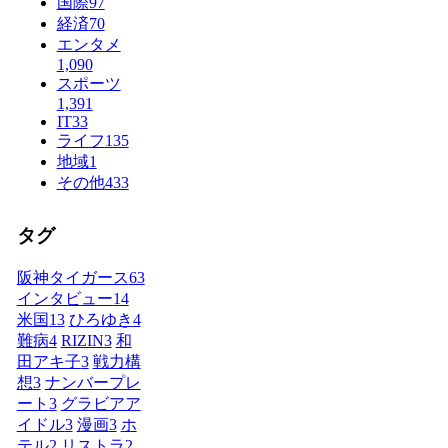
国際
97
経済
70
エンタメ
1,090
スポーツ
1,391
IT
33
ライフ
135
地域
1
その他
433
タグ
阪神タイガース
63
インタビュー
14
米国
13
ひろゆき
4
難病
4
RIZIN
3
和
田アキ子
3
戦力構
想
3
ナンバープレ
ート
3
グラビアア
イドル
3
漫画
3
ホ
テル
2
リストラ
2