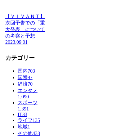
【ＶＩＶＡＮＴ】
次回予告での「重
大発表」について
の考察と予想
2023.09.01
カテゴリー
国内
703
国際
97
経済
70
エンタメ
1,090
スポーツ
1,391
IT
33
ライフ
135
地域
1
その他
433