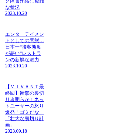
ク障害が絡む複雑
な状況
2023.10.20
エンターテイメン
トとしての悪態…
日本一“接客態度
が悪い”レストラ
ンの新鮮な魅力
2023.10.20
【ＶＩＶＡＮＴ最
終回】衝撃の裏切
り者明らか！ネッ
トユーザーの怒り
爆発「ゴミだな」
「壮大な裏切り計
画」
2023.09.18