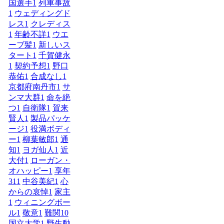
国選手
1
列車事故
1
ウェディングド
レス
1
クレディス
1
年齢不詳
1
ウエ
ーブ髪
1
新しいス
タート
1
千賀健永
1
契約予想
1
野口
恭佑
1
合成なし
1
京都府南丹市
1
サ
ンマ大群
1
命を絶
つ
1
自衛隊
1
賀来
賢人
1
製品パッケ
ージ
1
役満ボディ
ー
1
柳葉敏郎
1
通
知
1
ヨガ仙人
1
近
大付
1
ローガン・
オハッピー
1
享年
31
1
中谷美紀
1
心
からの哀悼
1
家主
1
ウィニングボー
ル
1
敬意
1
難関10
国立大学
1
野生動