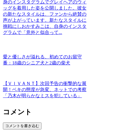
身のインスタグラムでグレイヘアのウィ
ッグを着用した姿を公開しました。彼女
の新たなスタイルは、ファンから絶賛の
声が上がっています。新たなスタイルに
挑戦にしおかすみこは、自身のインスタ
グラムで「意外と似合って...
愛と優しさが溢れる、初めてのお留守
番：18歳のシニア犬と2歳の柴犬
【ＶＩＶＡＮＴ】次回予告の衝撃的な展
開！ベキの態度が急変、ネットでの考察
「乃木が明らかなミスを犯している」
コメント
コメントを書き込む