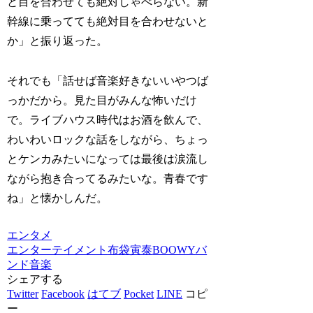
と目を合わせても絶対しゃべらない。新
幹線に乗ってても絶対目を合わせないと
か」と振り返った。
それでも「話せば音楽好きないいやつば
っかだから。見た目がみんな怖いだけ
で。ライブハウス時代はお酒を飲んで、
わいわいロックな話をしながら、ちょっ
とケンカみたいになっては最後は涙流し
ながら抱き合ってるみたいな。青春です
ね」と懐かしんだ。
エンタメ
エンターテイメント
布袋寅泰
BOOWY
バ
ンド
音楽
シェアする
Twitter
Facebook
はてブ
Pocket
LINE
コピ
ー