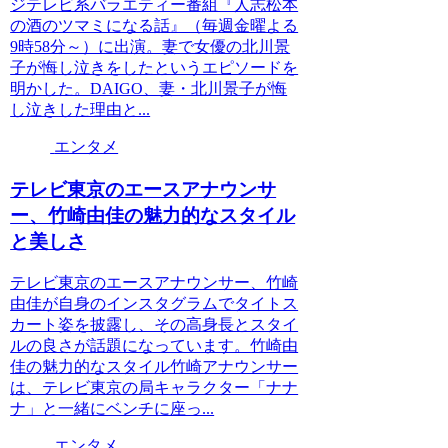
ジテレビ系バラエティー番組『人志松本
の酒のツマミになる話』（毎週金曜よる
9時58分～）に出演。妻で女優の北川景
子が悔し泣きをしたというエピソードを
明かした。DAIGO、妻・北川景子が悔
し泣きした理由と...
エンタメ
テレビ東京のエースアナウンサ
ー、竹崎由佳の魅力的なスタイル
と美しさ
テレビ東京のエースアナウンサー、竹崎
由佳が自身のインスタグラムでタイトス
カート姿を披露し、その高身長とスタイ
ルの良さが話題になっています。竹崎由
佳の魅力的なスタイル竹崎アナウンサー
は、テレビ東京の局キャラクター「ナナ
ナ」と一緒にベンチに座っ...
エンタメ