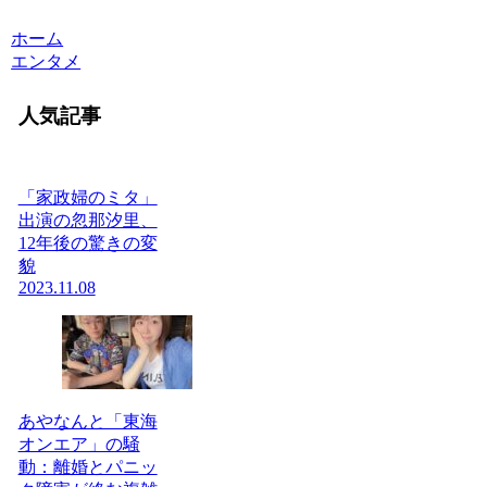
ホーム
エンタメ
人気記事
「家政婦のミタ」
出演の忽那汐里、
12年後の驚きの変
貌
2023.11.08
あやなんと「東海
オンエア」の騒
動：離婚とパニッ