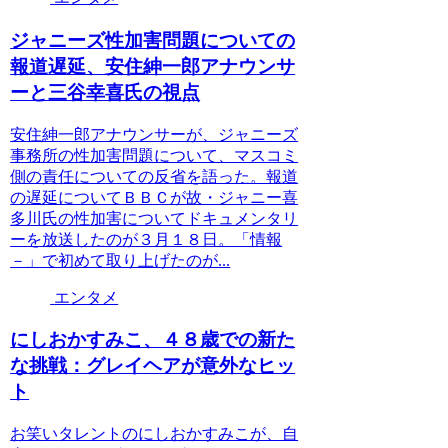
ジャニーズ性加害問題についての
報道遅延、安住紳一郎アナウンサ
ーと三谷幸喜氏の視点
安住紳一郎アナウンサーが、ジャニーズ
事務所の性加害問題について、マスコミ
側の責任についての反省を語った。報道
の遅延についてＢＢＣが故・ジャニー喜
多川氏の性加害についてドキュメンタリ
ーを放送したのが３月１８日。「情報
－」で初めて取り上げたのが...
エンタメ
にしおかすみこ、４８歳での新た
な挑戦：グレイヘアが意外なヒッ
ト
お笑いタレントのにしおかすみこが、自