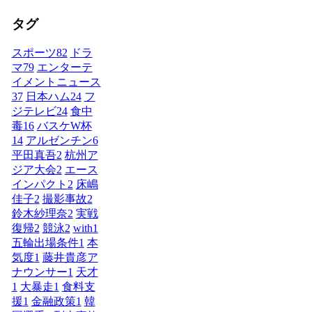
タグ
スポーツ
82
ドラ
マ
79
エンターテ
イメントニュース
37
日本ハム
24
フ
ジテレビ
24
食中
毒
16
バスケW杯
14
アルゼンチン
6
平田真吾
2
杭州ア
ジア大会
2
エース
インパクト
2
床嶋
佳子
2
撮影事故
2
鈴木紗理奈
2
実戦
復帰
2
競泳
2
with
1
五輪出場条件
1
本
気度
1
藤井貴彦ア
ナウンサー
1
天才
1
大暴走
1
食料支
援
1
金融政策
1
韓