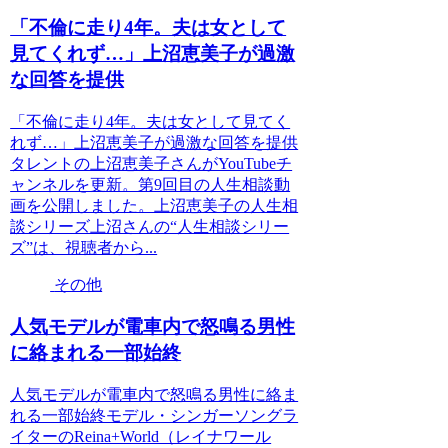
「不倫に走り4年。夫は女として
見てくれず…」上沼恵美子が過激
な回答を提供
「不倫に走り4年。夫は女として見てく
れず…」上沼恵美子が過激な回答を提供
タレントの上沼恵美子さんがYouTubeチ
ャンネルを更新。第9回目の人生相談動
画を公開しました。上沼恵美子の人生相
談シリーズ上沼さんの“人生相談シリー
ズ”は、視聴者から...
その他
人気モデルが電車内で怒鳴る男性
に絡まれる一部始終
人気モデルが電車内で怒鳴る男性に絡ま
れる一部始終モデル・シンガーソングラ
イターのReina+World（レイナワール