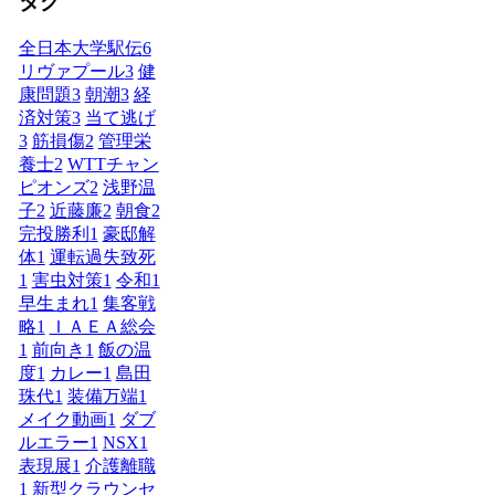
タグ
全日本大学駅伝
6
リヴァプール
3
健
康問題
3
朝潮
3
経
済対策
3
当て逃げ
3
筋損傷
2
管理栄
養士
2
WTTチャン
ピオンズ
2
浅野温
子
2
近藤廉
2
朝食
2
完投勝利
1
豪邸解
体
1
運転過失致死
1
害虫対策
1
令和
1
早生まれ
1
集客戦
略
1
ＩＡＥＡ総会
1
前向き
1
飯の温
度
1
カレー
1
島田
珠代
1
装備万端
1
メイク動画
1
ダブ
ルエラー
1
NSX
1
表現展
1
介護離職
1
新型クラウンセ