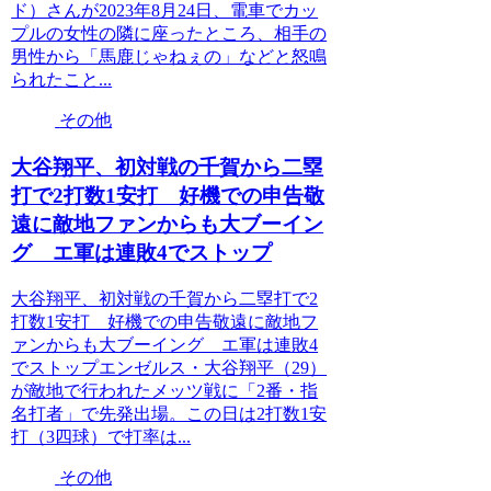
ド）さんが2023年8月24日、電車でカッ
プルの女性の隣に座ったところ、相手の
男性から「馬鹿じゃねぇの」などと怒鳴
られたこと...
その他
大谷翔平、初対戦の千賀から二塁
打で2打数1安打 好機での申告敬
遠に敵地ファンからも大ブーイン
グ エ軍は連敗4でストップ
大谷翔平、初対戦の千賀から二塁打で2
打数1安打 好機での申告敬遠に敵地フ
ァンからも大ブーイング エ軍は連敗4
でストップエンゼルス・大谷翔平（29）
が敵地で行われたメッツ戦に「2番・指
名打者」で先発出場。この日は2打数1安
打（3四球）で打率は...
その他