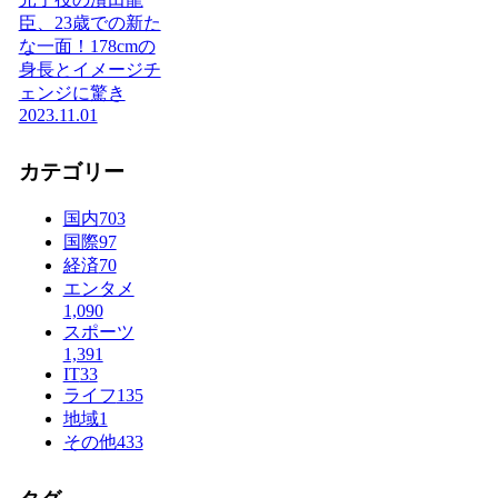
臣、23歳での新た
な一面！178cmの
身長とイメージチ
ェンジに驚き
2023.11.01
カテゴリー
国内
703
国際
97
経済
70
エンタメ
1,090
スポーツ
1,391
IT
33
ライフ
135
地域
1
その他
433