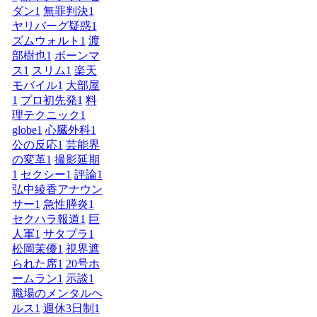
ダン
1
無罪判決
1
ヤリバーグ疑惑
1
ズムウォルト
1
渡
部樹也
1
ボーンマ
ス
1
スリム
1
楽天
モバイル
1
大部屋
1
プロ初先発
1
料
理テクニック
1
globe
1
心臓外科
1
公の反応
1
芸能界
の変革
1
撮影延期
1
セクシー
1
評論
1
弘中綾香アナウン
サー
1
急性膵炎
1
セクハラ報道
1
巨
人軍
1
サタプラ
1
松岡茉優
1
視界遮
られた席
1
20号ホ
ームラン
1
示談
1
職場のメンタルヘ
ルス
1
週休3日制
1