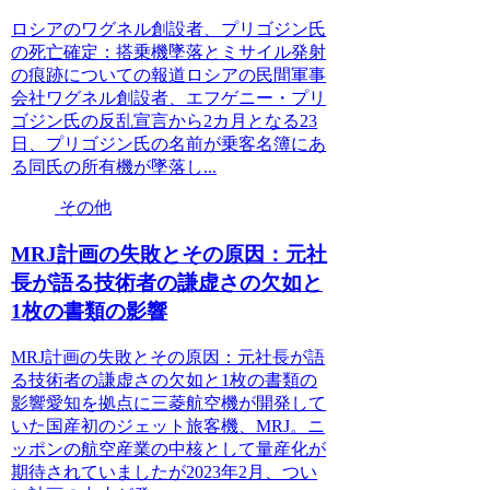
ロシアのワグネル創設者、プリゴジン氏
の死亡確定：搭乗機墜落とミサイル発射
の痕跡についての報道ロシアの民間軍事
会社ワグネル創設者、エフゲニー・プリ
ゴジン氏の反乱宣言から2カ月となる23
日、プリゴジン氏の名前が乗客名簿にあ
る同氏の所有機が墜落し...
その他
MRJ計画の失敗とその原因：元社
長が語る技術者の謙虚さの欠如と
1枚の書類の影響
MRJ計画の失敗とその原因：元社長が語
る技術者の謙虚さの欠如と1枚の書類の
影響愛知を拠点に三菱航空機が開発して
いた国産初のジェット旅客機、MRJ。ニ
ッポンの航空産業の中核として量産化が
期待されていましたが2023年2月、つい