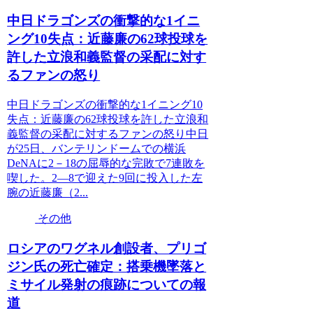
中日ドラゴンズの衝撃的な1イニ
ング10失点：近藤廉の62球投球を
許した立浪和義監督の采配に対す
るファンの怒り
中日ドラゴンズの衝撃的な1イニング10
失点：近藤廉の62球投球を許した立浪和
義監督の采配に対するファンの怒り中日
が25日、バンテリンドームでの横浜
DeNAに2－18の屈辱的な完敗で7連敗を
喫した。2―8で迎えた9回に投入した左
腕の近藤廉（2...
その他
ロシアのワグネル創設者、プリゴ
ジン氏の死亡確定：搭乗機墜落と
ミサイル発射の痕跡についての報
道