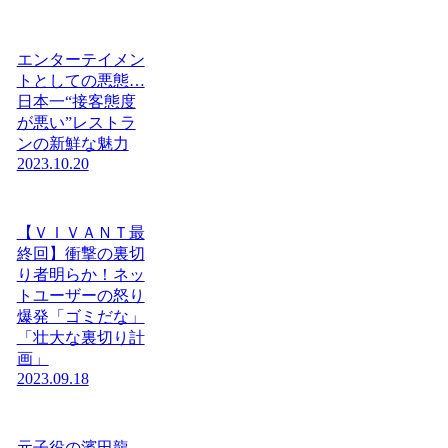
エンターテイメン
トとしての悪態…
日本一“接客態度
が悪い”レストラ
ンの新鮮な魅力
2023.10.20
【ＶＩＶＡＮＴ最
終回】衝撃の裏切
り者明らか！ネッ
トユーザーの怒り
爆発「ゴミだな」
「壮大な裏切り計
画」
2023.09.18
元子役の濱田龍