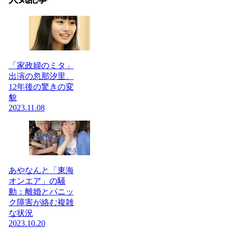
「家政婦のミタ」
出演の忽那汐里、
12年後の驚きの変
貌
2023.11.08
あやなんと「東海
オンエア」の騒
動：離婚とパニッ
ク障害が絡む複雑
な状況
2023.10.20