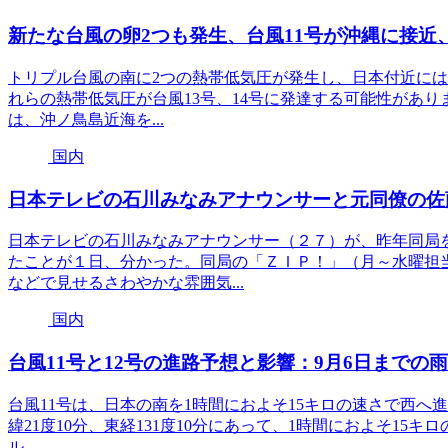
新たな台風の卵2つも発生、台風11号が沖縄に接近
トリプル台風の南に2つの熱帯低気圧が発生し、日本付近には
れらの熱帯低気圧が台風13号、14号に発達する可能性があり
は、沖ノ鳥島近海を...
国内
日本テレビの石川みなみアナウンサーと元同僚の佐
日本テレビの石川みなみアナウンサー（２７）が、昨年同局
たことが１日、分かった。同局の「ＺＩＰ！」（月～水曜担
などで見せるさわやかな雰囲気...
国内
台風11号と12号の進路予想と影響：9月6日までの
台風11号は、日本の南を1時間におよそ15キロの速さで西へ進
緯21度10分、東経131度10分にあって、1時間におよそ15
ル...