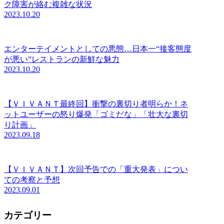
ク障害が絡む複雑な状況
2023.10.20
エンターテイメントとしての悪態…日本一“接客態度
が悪い”レストランの新鮮な魅力
2023.10.20
【ＶＩＶＡＮＴ最終回】衝撃の裏切り者明らか！ネ
ットユーザーの怒り爆発「ゴミだな」「壮大な裏切
り計画」
2023.09.18
【ＶＩＶＡＮＴ】次回予告での「重大発表」につい
ての考察と予想
2023.09.01
カテゴリー