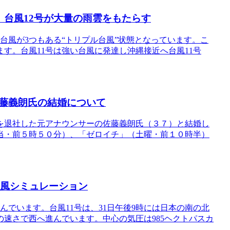
、台風12号が大量の雨雲をもたらす
台風が3つもある“トリプル台風”状態となっています。こ
ます。台風11号は強い台風に発達し沖縄接近へ台風11号
藤義朗氏の結婚について
を退社した元アナウンサーの佐藤義朗氏（３７）と結婚し
当・前５時５０分）、「ゼロイチ」（土曜・前１０時半）
雨風シミュレーション
んでいます。台風11号は、31日午後9時には日本の南の北
キロの速さで西へ進んでいます。中心の気圧は985ヘクトパスカ