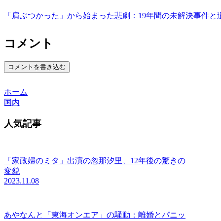
「肩ぶつかった」から始まった悲劇：19年間の未解決事件と
コメント
コメントを書き込む
ホーム
国内
人気記事
「家政婦のミタ」出演の忽那汐里、12年後の驚きの
変貌
2023.11.08
あやなんと「東海オンエア」の騒動：離婚とパニッ