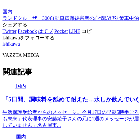
国内
ランドクルーザー300
自動車盗難
被害者の心情
防犯対策
車中泊
シェアする
Twitter
Facebook
はてブ
Pocket
LINE
コピー
ishikawaをフォローする
ishikawa
VAZZTA MEDIA
関連記事
国内
「5日間、調味料を舐めて耐えた…水しか飲んでい
生活保護受給者からのメッセージ。今月17日の早朝5時半ご
も未来」代表理事の安藤綾子さんの元に1通のメッセージが届
していません」名古屋市...
国内