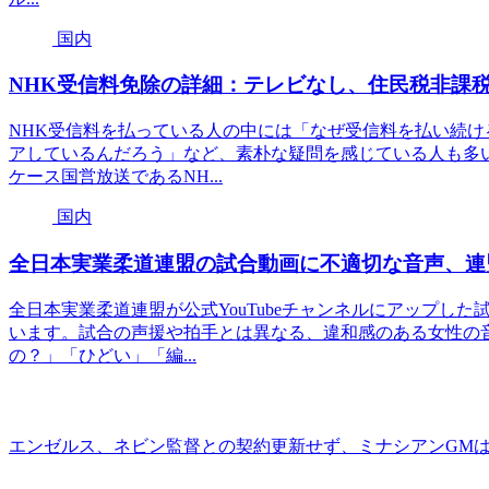
国内
NHK受信料免除の詳細：テレビなし、住民税非課
NHK受信料を払っている人の中には「なぜ受信料を払い続
アしているんだろう」など、素朴な疑問を感じている人も多
ケース国営放送であるNH...
国内
全日本実業柔道連盟の試合動画に不適切な音声、連
全日本実業柔道連盟が公式YouTubeチャンネルにアップし
います。試合の声援や拍手とは異なる、違和感のある女性の
の？」「ひどい」「編...
エンゼルス、ネビン監督との契約更新せず、ミナシアンGM