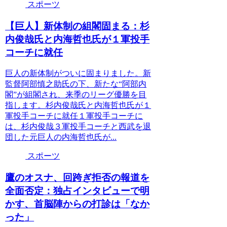
スポーツ
【巨人】新体制の組閣固まる：杉
内俊哉氏と内海哲也氏が１軍投手
コーチに就任
巨人の新体制がついに固まりました。新
監督阿部慎之助氏の下、新たな“阿部内
閣”が組閣され、来季のリーグ優勝を目
指します。杉内俊哉氏と内海哲也氏が１
軍投手コーチに就任１軍投手コーチに
は、杉内俊哉３軍投手コーチと西武を退
団した元巨人の内海哲也氏が...
スポーツ
鷹のオスナ、回跨ぎ拒否の報道を
全面否定：独占インタビューで明
かす、首脳陣からの打診は「なか
った」