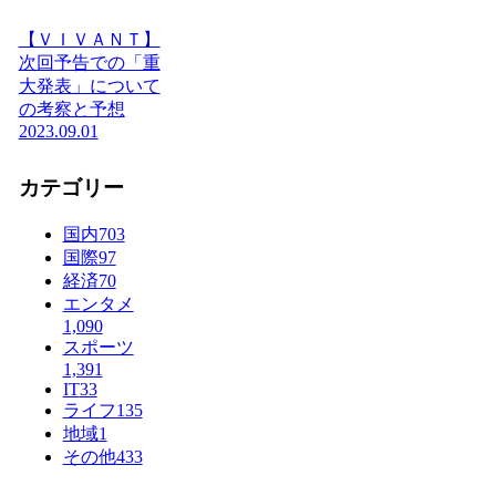
【ＶＩＶＡＮＴ】
次回予告での「重
大発表」について
の考察と予想
2023.09.01
カテゴリー
国内
703
国際
97
経済
70
エンタメ
1,090
スポーツ
1,391
IT
33
ライフ
135
地域
1
その他
433