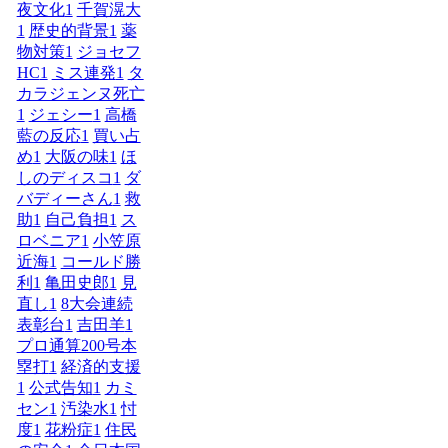
夜文化
1
千賀滉大
1
歴史的背景
1
薬
物対策
1
ジョセフ
HC
1
ミス連発
1
タ
カラジェンヌ死亡
1
ジェシー
1
高橋
藍の反応
1
買い占
め
1
大阪の味
1
ほ
しのディスコ
1
ダ
バディーさん
1
救
助
1
自己負担
1
ス
ロベニア
1
小笠原
近海
1
コールド勝
利
1
亀田史郎
1
見
直し
1
8大会連続
表彰台
1
吉田羊
1
プロ通算200号本
塁打
1
経済的支援
1
公式告知
1
カミ
セン
1
汚染水
1
忖
度
1
花粉症
1
住民