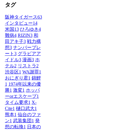
タグ
阪神タイガース
63
インタビュー
14
米国
13
ひろゆき
4
難病
4
RIZIN
3
和
田アキ子
3
戦力構
想
3
ナンバープレ
ート
3
グラビアア
イドル
3
漫画
3
ホ
テル
2
リストラ
2
渋谷区
1
WA謝罪
1
おにぎり君
1
錦鯉
1
1974年以来の優
勝
1
激変
1
ホッパ
ーorエスケープ
1
タイム要求
1
X-
Cite
1
樋口武大
1
熊本
1
仙台のファ
ン
1
武装集団
1
発
想の転換
1
日本の