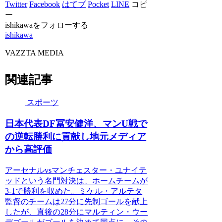
Twitter
Facebook
はてブ
Pocket
LINE
コピ
ー
ishikawaをフォローする
ishikawa
VAZZTA MEDIA
関連記事
スポーツ
日本代表DF冨安健洋、マンU戦で
の逆転勝利に貢献し地元メディア
から高評価
アーセナルvsマンチェスター・ユナイテ
ッドという名門対決は、ホームチームが
3-1で勝利を収めた。ミケル・アルテタ
監督のチームは27分に先制ゴールを献上
したが、直後の28分にマルティン・ウー