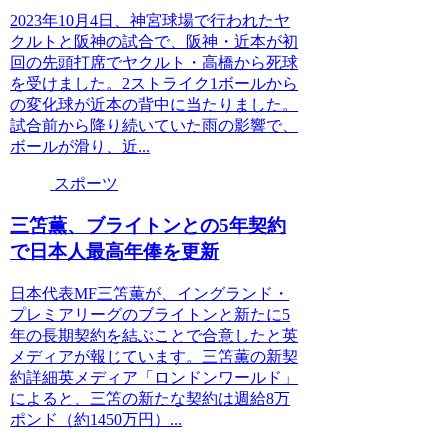
2023年10月4日、神宮球場で行われたヤ
クルトと阪神の試合で、阪神・近本が初
回の先頭打席でヤクルト・高橋から死球
を受けました。2ストライク1ボールから
の変化球が近本の背中に当たりました。
試合前から降り続いていた雨の影響で、
ボールが滑り、近...
スポーツ
三笘薫、ブライトンとの5年契約
で日本人最高年俸を更新
日本代表MF三笘薫が、イングランド・
プレミアリーグのブライトンと新たに5
年の長期契約を結ぶことで合意したと英
メディアが報じています。三笘薫の新契
約詳細英メディア「ロンドンワールド」
によると、三笘の新たな契約は週給8万
ポンド（約1450万円）...