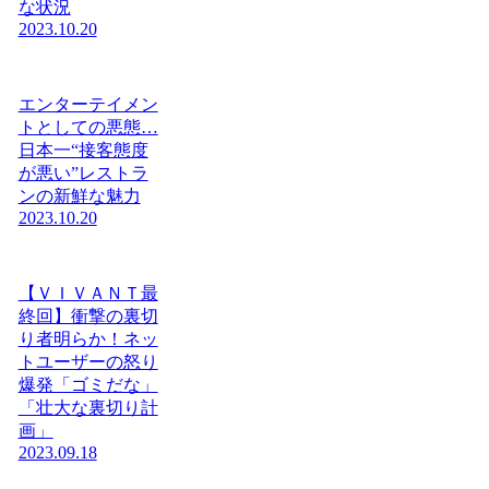
な状況
2023.10.20
エンターテイメン
トとしての悪態…
日本一“接客態度
が悪い”レストラ
ンの新鮮な魅力
2023.10.20
【ＶＩＶＡＮＴ最
終回】衝撃の裏切
り者明らか！ネッ
トユーザーの怒り
爆発「ゴミだな」
「壮大な裏切り計
画」
2023.09.18