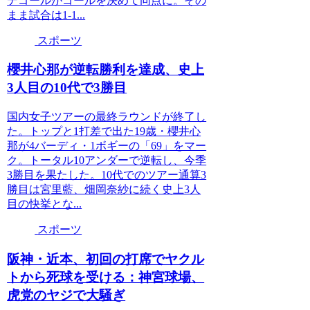
デゴールがゴールを決めて同点に。その
まま試合は1-1...
スポーツ
櫻井心那が逆転勝利を達成、史上
3人目の10代で3勝目
国内女子ツアーの最終ラウンドが終了し
た。トップと1打差で出た19歳・櫻井心
那が4バーディ・1ボギーの「69」をマー
ク。トータル10アンダーで逆転し、今季
3勝目を果たした。10代でのツアー通算3
勝目は宮里藍、畑岡奈紗に続く史上3人
目の快挙とな...
スポーツ
阪神・近本、初回の打席でヤクル
トから死球を受ける：神宮球場、
虎党のヤジで大騒ぎ