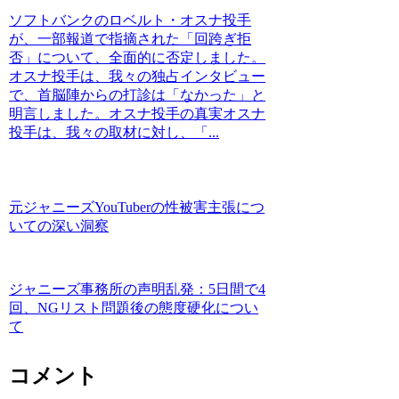
ソフトバンクのロベルト・オスナ投手
が、一部報道で指摘された「回跨ぎ拒
否」について、全面的に否定しました。
オスナ投手は、我々の独占インタビュー
で、首脳陣からの打診は「なかった」と
明言しました。オスナ投手の真実オスナ
投手は、我々の取材に対し、「...
元ジャニーズYouTuberの性被害主張につ
いての深い洞察
ジャニーズ事務所の声明乱発：5日間で4
回、NGリスト問題後の態度硬化につい
て
コメント