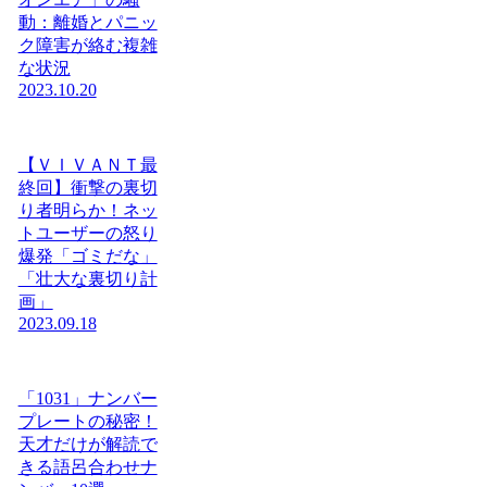
動：離婚とパニッ
ク障害が絡む複雑
な状況
2023.10.20
【ＶＩＶＡＮＴ最
終回】衝撃の裏切
り者明らか！ネッ
トユーザーの怒り
爆発「ゴミだな」
「壮大な裏切り計
画」
2023.09.18
「1031」ナンバー
プレートの秘密！
天才だけが解読で
きる語呂合わせナ