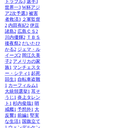
トラブル
3
選手
3
世界一
3
W杯アジ
ア2次予選
3
被害
者救済
3
２軍監督
2
内田有紀
2
伊豆
諸島
2
広島ＣＳ
2
川内優輝
2
ＴＢＳ
後夜祭
2
だいたひ
かる
2
ジェマ・ル
イーズ
2
岡江久美
子
2
アメリカの家
族
1
マンチェスタ
ー・シティ
1
起死
回生
1
自転車盗難
1
カーフィルム
1
大統領選挙
1
耳そ
うじ
1
炎上タレン
ト
1
杉内俊哉
1
哨
戒艦
1
予想外
1
大
反響
1
前編
1
堅実
な生活
1
国旗立て
1
ウェンデルケン