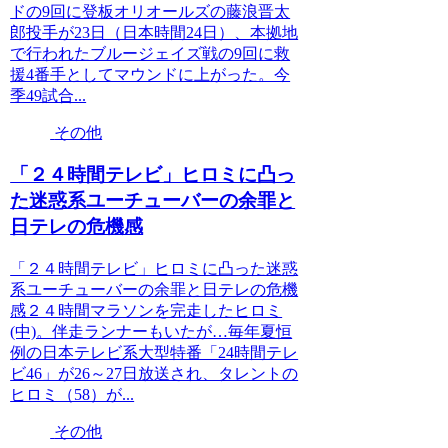
ドの9回に登板オリオールズの藤浪晋太
郎投手が23日（日本時間24日）、本拠地
で行われたブルージェイズ戦の9回に救
援4番手としてマウンドに上がった。今
季49試合...
その他
「２４時間テレビ」ヒロミに凸っ
た迷惑系ユーチューバーの余罪と
日テレの危機感
「２４時間テレビ」ヒロミに凸った迷惑
系ユーチューバーの余罪と日テレの危機
感２４時間マラソンを完走したヒロミ
(中)。伴走ランナーもいたが…毎年夏恒
例の日本テレビ系大型特番「24時間テレ
ビ46」が26～27日放送され、タレントの
ヒロミ（58）が...
その他