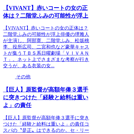
【VIVANT】赤いコートの女の正
体は？二階堂ふみの可能性が浮上
【VIVANT】赤いコートの女の正体は？
二階堂ふみの可能性が浮上俳優の堺雅人
が主演し、阿部寛、二階堂ふみ、松坂桃
李、役所広司、二宮和也など豪華キャス
トが集うＴＢＳ系日曜劇場「ＶＩＶＡＮ
Ｔ」。ネット上でさまざまな考察が行き
交うが、ある衣装の女...
その他
【巨人】原監督が高額年俸３選手
に突きつけた「経験と給料は重い
よ」の責任
【巨人】原監督が高額年俸３選手に突き
つけた「経験と給料は重いよ」の責任コ
スパの〝是正〟はできるのか。セ・リー