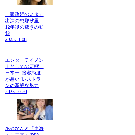
「家政婦のミタ」
出演の忽那汐里、
12年後の驚きの変
貌
2023.11.08
エンターテイメン
トとしての悪態…
日本一“接客態度
が悪い”レストラ
ンの新鮮な魅力
2023.10.20
あやなんと「東海
オンエア」の騒