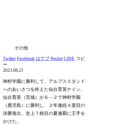
その他
Twitter
Facebook
はてブ
Pocket
LINE
コピ
ー
2023.08.21
神村学園に勝利して、アルプススタンド
へのあいさつを終えた仙台育英ナイン。
仙台育英（宮城）が６―２で神村学園
（鹿児島）に勝利し、２年連続４度目の
決勝進出。史上７校目の夏連覇に王手を
かけた。