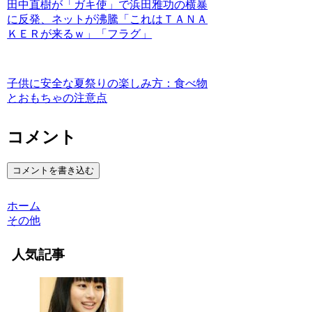
田中直樹が「ガキ使」で浜田雅功の横暴
に反発、ネットが沸騰「これはＴＡＮＡ
ＫＥＲが来るｗ」「フラグ」
子供に安全な夏祭りの楽しみ方：食べ物
とおもちゃの注意点
コメント
コメントを書き込む
ホーム
その他
人気記事