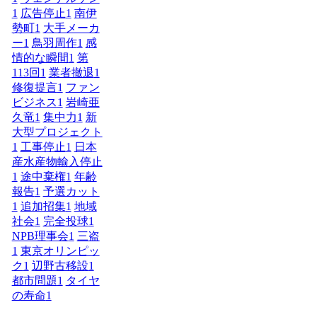
1
広告停止
1
南伊
勢町
1
大手メーカ
ー
1
鳥羽周作
1
感
情的な瞬間
1
第
113回
1
業者撤退
1
修復提言
1
ファン
ビジネス
1
岩崎亜
久竜
1
集中力
1
新
大型プロジェクト
1
工事停止
1
日本
産水産物輸入停止
1
途中棄権
1
年齢
報告
1
予選カット
1
追加招集
1
地域
社会
1
完全投球
1
NPB理事会
1
三盗
1
東京オリンピッ
ク
1
辺野古移設
1
都市問題
1
タイヤ
の寿命
1