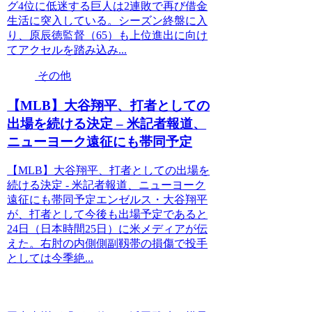
グ4位に低迷する巨人は2連敗で再び借金
生活に突入している。シーズン終盤に入
り、原辰徳監督（65）も上位進出に向け
てアクセルを踏み込み...
その他
【MLB】大谷翔平、打者としての
出場を続ける決定 – 米記者報道、
ニューヨーク遠征にも帯同予定
【MLB】大谷翔平、打者としての出場を
続ける決定 - 米記者報道、ニューヨーク
遠征にも帯同予定エンゼルス・大谷翔平
が、打者として今後も出場予定であると
24日（日本時間25日）に米メディアが伝
えた。右肘の内側側副靱帯の損傷で投手
としては今季絶...