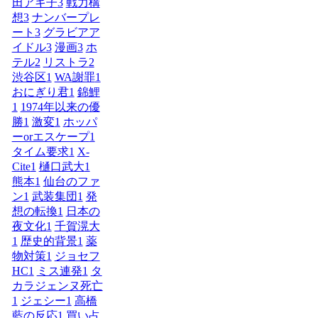
田アキ子
3
戦力構
想
3
ナンバープレ
ート
3
グラビアア
イドル
3
漫画
3
ホ
テル
2
リストラ
2
渋谷区
1
WA謝罪
1
おにぎり君
1
錦鯉
1
1974年以来の優
勝
1
激変
1
ホッパ
ーorエスケープ
1
タイム要求
1
X-
Cite
1
樋口武大
1
熊本
1
仙台のファ
ン
1
武装集団
1
発
想の転換
1
日本の
夜文化
1
千賀滉大
1
歴史的背景
1
薬
物対策
1
ジョセフ
HC
1
ミス連発
1
タ
カラジェンヌ死亡
1
ジェシー
1
高橋
藍の反応
1
買い占