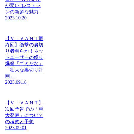
が悪い”レストラ
ンの新鮮な魅力
2023.10.20
【ＶＩＶＡＮＴ最
終回】衝撃の裏切
り者明らか！ネッ
トユーザーの怒り
爆発「ゴミだな」
「壮大な裏切り計
画」
2023.09.18
【ＶＩＶＡＮＴ】
次回予告での「重
大発表」について
の考察と予想
2023.09.01