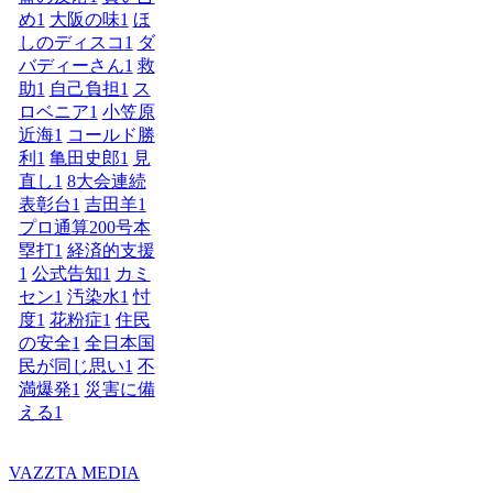
め
1
大阪の味
1
ほ
しのディスコ
1
ダ
バディーさん
1
救
助
1
自己負担
1
ス
ロベニア
1
小笠原
近海
1
コールド勝
利
1
亀田史郎
1
見
直し
1
8大会連続
表彰台
1
吉田羊
1
プロ通算200号本
塁打
1
経済的支援
1
公式告知
1
カミ
セン
1
汚染水
1
忖
度
1
花粉症
1
住民
の安全
1
全日本国
民が同じ思い
1
不
満爆発
1
災害に備
える
1
VAZZTA MEDIA