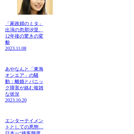
「家政婦のミタ」
出演の忽那汐里、
12年後の驚きの変
貌
2023.11.08
あやなんと「東海
オンエア」の騒
動：離婚とパニッ
ク障害が絡む複雑
な状況
2023.10.20
エンターテイメン
トとしての悪態…
日本一“接客態度