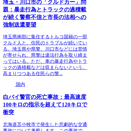
埼玉・川口市の「クルドカー」問
題：暴走行為とトラックの過積載
が続く警察不信と市長の法相への
強制送還要望
埼玉県南部に集住するトルコ国籍の一部
クルド人と、住民のトラブルが続いてい
る。埼玉県や県警、川口市などには苦情
が寄せられ、県警は違法行為を取り締ま
ってはいる。ただ、車の暴走行為やトラ
ックの過積載などは収まらないという。
高まりつつある住民らの警...
国内
白バイ警官の死亡事故：最高速度
100キロの指示を超えて120キロで
衝突
北海道苫小牧市で発生した悲劇的な交通
事故について考察します。この事故で