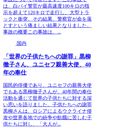
は、白バイ警官が最高速度100キロの指
示を超えて120キロで走行し、大型トラ
ックと衝突、その結果、警察官が命を落
とすという痛ましい結果となりました。
事故の概要この事故は、...
国内
「世界の子供たちへの謝罪」黒柳
徹子さん、ユニセフ親善大使、40
年の奉仕
国民的俳優であり、ユニセフの親善大使
でもある黒柳徹子さんが、40年間の奉仕
活動を通じて世界の子供たちに対する深
い思いを語りました。子供たちへの謝罪
黒柳さんは、ロシアによるウクライナ侵
攻や世界各地での紛争や飢餓に苦しむ子
供たちに対し、「大人が...