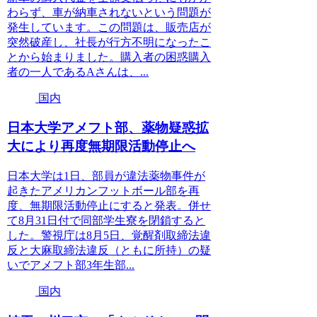
わらず、車が納車されないという問題が
発生しています。この問題は、販売店が
突然破産し、社長が行方不明になったこ
とから始まりました。購入者の困惑購入
者の一人であるAさんは、...
国内
日本大学アメフト部、薬物疑惑拡
大により再度無期限活動停止へ
日本大学は1日、部員が違法薬物事件が
起きたアメリカンフットボール部を再
度、無期限活動停止にすると発表。併せ
て8月31日付で同部学生寮を閉鎖すると
した。警視庁は8月5日、覚醒剤取締法違
反と大麻取締法違反（ともに所持）の疑
いでアメフト部3年生部...
国内